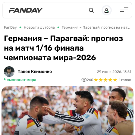
UK
RU
Англия
FanDay
Новости футбола
Германия – Парагвай: прогноз на матч 1/16 финала чемпионата мира-2026
Испания
Германия – Парагвай: прогноз
на матч 1/16 финала
Германия
чемпионата мира-2026
Италия
Франция
Павел Клименко
29 июня 2026, 13:51
★
★
★
★
★
★
★
★
★
★
Чемпионат мира
260
1 голос
Украина
ЛЧ
ЛЕ
ЧЕ-2028
Букмекеры