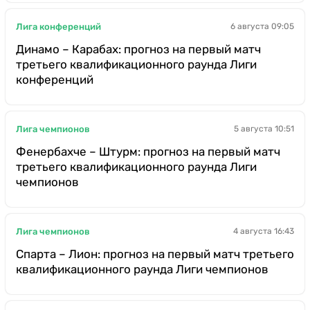
Лига конференций
6 августа 09:05
Динамо – Карабах: прогноз на первый матч
третьего квалификационного раунда Лиги
конференций
Лига чемпионов
5 августа 10:51
Фенербахче – Штурм: прогноз на первый матч
третьего квалификационного раунда Лиги
чемпионов
Лига чемпионов
4 августа 16:43
Спарта – Лион: прогноз на первый матч третьего
квалификационного раунда Лиги чемпионов