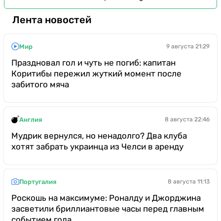
Лента новостей
Мир
9 августа 21:29
Праздновал гол и чуть не погиб: капитан
Коритибы пережил жуткий момент после
забитого мяча
Англия
8 августа 22:46
Мудрик вернулся, но ненадолго? Два клуба
хотят забрать украинца из Челси в аренду
Португалия
8 августа 11:13
Роскошь на максимуме: Роналду и Джорджина
засветили бриллиантовые часы перед главным
событием года