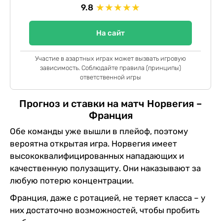
★
★
★
★
★
9.8
На сайт
Участие в азартных играх может вызвать игровую
зависимость. Соблюдайте правила (принципы)
ответственной игры
Прогноз и ставки на матч Норвегия –
Франция
Обе команды уже вышли в плейоф, поэтому
вероятна открытая игра. Норвегия имеет
высококвалифицированных нападающих и
качественную полузащиту. Они наказывают за
любую потерю концентрации.
Франция, даже с ротацией, не теряет класса – у
них достаточно возможностей, чтобы пробить