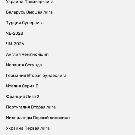
Украина Премьер-лига
Беларусь Высшая лига
Турция Суперлига
ЧЕ-2028
ЧМ-2026
Англия Чемпионшип
Испания Сегунда
Германия Вторая бундеслига
Италия Серия Б
Франция Лига 2
Португалия Вторая лига
Нидерланды Первый дивизион
Украина Первая лига