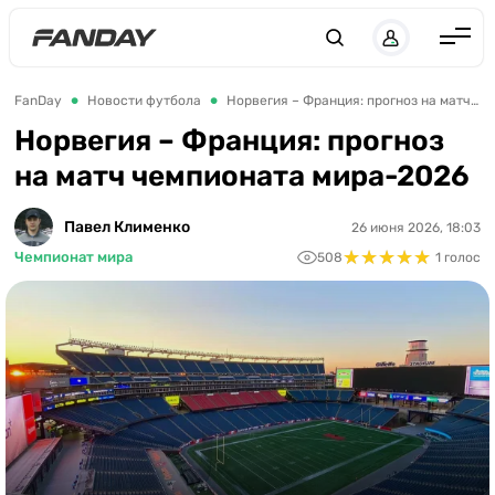
UK
RU
Англия
FanDay
Новости футбола
Норвегия – Франция: прогноз на матч чемпионата мира-2026
Испания
Норвегия – Франция: прогноз
на матч чемпионата мира-2026
Германия
Италия
Павел Клименко
26 июня 2026, 18:03
★
★
★
★
★
★
★
★
★
★
Франция
Чемпионат мира
508
1 голос
Украина
ЛЧ
ЛЕ
ЧЕ-2028
Букмекеры