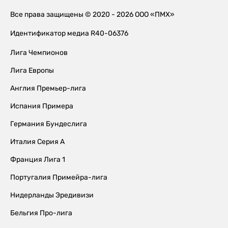
Все права защищены © 2020 - 2026 ООО «ПМХ»
Идентификатор медиа R40-06376
Лига Чемпионов
Лига Европы
Англия Премьер-лига
Испания Примера
Германия Бундеслига
Италия Серия А
Франция Лига 1
Португалия Примейра-лига
Нидерланды Эредивизи
Бельгия Про-лига