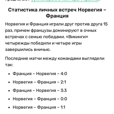
Статистика личных встреч Норвегия –
Франция
Норвегия и Франция играли друг против друга 15
раз, причем французы доминируют в очных
встречах с семью победами. «Викинги»
четырежды победили и четыре игры
завершились вничью.
Последние матчи между командами выглядели
так:
Франция – Норвегия – 4:0
Норвегия – Франция – 2:1
Франция – Норвегия – 3:3
Норвегия – Франция – 0:0
Норвегия – Франция – 1:1