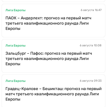
Лига Европы
6 августа 16:47
ПАОК – Андерлехт: прогноз на первый матч
третьего квалификационного раунда Лиги
Европы
Лига Европы
6 августа 10:08
Зальцбург – Пафос: прогноз на первый матч
третьего квалификационного раунда Лиги
Европы
Лига Европы
6 августа 09:33
Градец-Кралове – Бешикташ: прогноз на первый
матч третьего квалификационного раунда Лиги
Европы