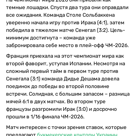
темные лошадки. Спустя два тура они оправдали
все ожидания. Команда Столе Сольбаккена
уверенно начала игру против Ирака (4:1), затем
победила в тяжелом матче Сенегал (3:2). Цель-
минимум достигнута – команда уже
забронировала себе место в плей-офф ЧМ-2026.
Франция приехала на этот чемпионат мира как
второй фаворит, уступая Испании. Несмотря на
сложный первый тайм в первом туре против
Сенегала (3:1) команда Дидье Дешама довела
поединок до победы во второй половине
встречи. Солидная, с большим запасом – разница
мячей 6:1 в двух матчах. Во втором туре
французы разгромили Ирак (3:0) и досрочно
прошли в 1/16 финала ЧМ-2026.
Матч интересен с точки зрения ставок, которые
предлагают
букмекерские конторы Украины
.