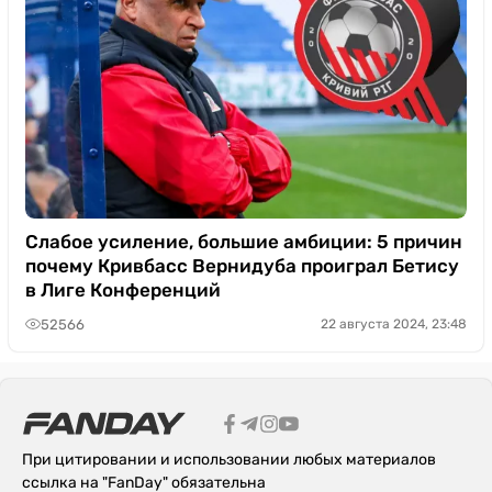
Слабое усиление, большие амбиции: 5 причин
почему Кривбасс Вернидуба проиграл Бетису
в Лиге Конференций
52566
22 августа 2024, 23:48
При цитировании и использовании любых материалов
ссылка на "FanDay" обязательна