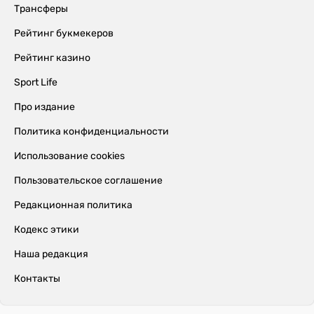
Трансферы
Рейтинг букмекеров
Рейтинг казино
Sport Life
Про издание
Политика конфиденциальности
Использование cookies
Пользовательское соглашение
Редакционная политика
Кодекс этики
Наша редакция
Контакты