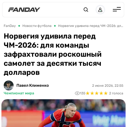
UK
RU
Англия
FanDay
Новости футбола
Норвегия удивила перед ЧМ-2026: для команды зафрахтовали роскошный самолет за десятки тысяч долларов
Испания
Норвегия удивила перед
ЧМ-2026: для команды
Германия
зафрахтовали роскошный
Италия
самолет за десятки тысяч
Франция
долларов
Украина
Павел Клименко
2 июня 2026, 22:55
ЛЧ
★
★
★
★
★
★
★
★
★
★
Чемпионат мира
135
2 голоса
ЛЕ
ЧЕ-2028
Букмекеры