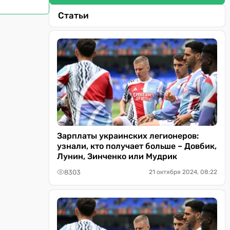
Статьи
Зарплаты украинских легионеров:
узнали, кто получает больше – Довбик,
Лунин, Зинченко или Мудрик
8303
21 октября 2024, 08:22