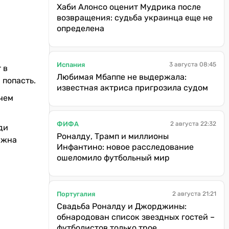
Хаби Алонсо оценит Мудрика после
возвращения: судьба украинца еще не
определена
Испания
3 августа 08:45
 в
Любимая Мбаппе не выдержала:
 попасть.
известная актриса пригрозила судом
 чем
ФИФА
2 августа 22:32
ди
Роналду, Трамп и миллионы
нужна
Инфантино: новое расследование
ошеломило футбольный мир
Португалия
2 августа 21:21
Свадьба Роналду и Джорджины:
обнародован список звездных гостей –
футболистов только трое