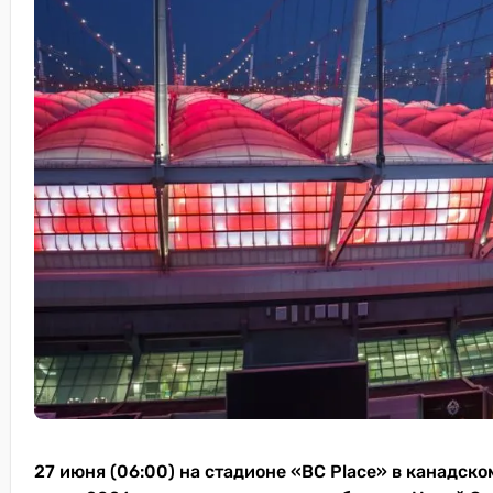
27 июня (06:00) на стадионе «BC Place» в канадско