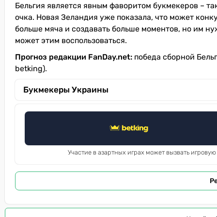
Бельгия является явным фаворитом букмекеров – так 
очка. Новая Зеландия уже показала, что может конк
больше мяча и создавать больше моментов, но им ну
может этим воспользоваться.
Прогноз редакции FanDay.net:
победа сборной Бельг
betking).
Букмекеры Украины
Участие в азартных играх может вызвать игровую
Р