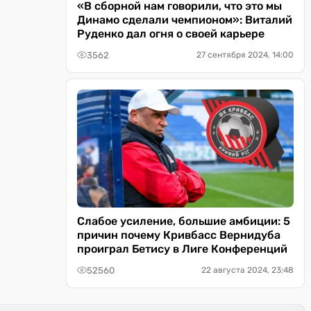
«В сборной нам говорили, что это мы
Динамо сделали чемпионом»: Виталий
Руденко дал огня о своей карьере
3562
27 сентября 2024, 14:00
Слабое усиление, большие амбиции: 5
причин почему Кривбасс Вернидуба
проиграл Бетису в Лиге Конференций
52560
22 августа 2024, 23:48