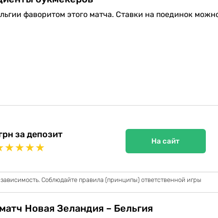
льгии фаворитом этого матча. Ставки на поединок можн
грн за депозит
На сайт
★
★
★
★
★
 зависимость. Соблюдайте правила (принципы) ответственной игры
 матч Новая Зеландия – Бельгия