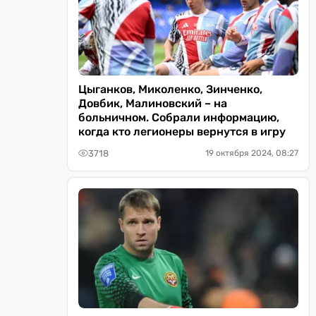
Цыганков, Миколенко, Зинченко,
Довбик, Малиновский – на
больничном. Собрали информацию,
когда кто легионеры вернутся в игру
3718
19 октября 2024, 08:27