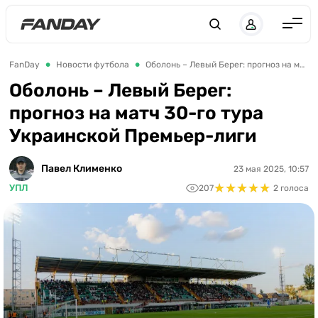
UK
RU
Англия
FanDay
Новости футбола
Оболонь – Левый Берег: прогноз на матч 30-го тура Украинской Премьер-лиги
Испания
Оболонь – Левый Берег:
прогноз на матч 30-го тура
Германия
Украинской Премьер-лиги
Италия
Франция
Павел Клименко
23 мая 2025, 10:57
★
★
★
★
★
★
★
★
★
★
УПЛ
207
2 голоса
Украина
ЛЧ
ЛЕ
ЧЕ-2028
Букмекеры