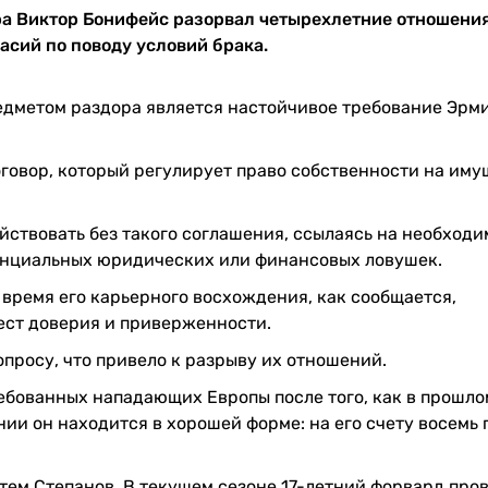
а Виктор Бонифейс разорвал четырехлетние отношения
асий по поводу условий брака.
редметом раздора является настойчивое требование Эрм
говор, который регулирует право собственности на иму
йствовать без такого соглашения, ссылаясь на необходи
енциальных юридических или финансовых ловушек.
время его карьерного восхождения, как сообщается,
ест доверия и приверженности.
опросу, что привело к разрыву их отношений.
ребованных нападающих Европы после того, как в прошло
ии он находится в хорошей форме: на его счету восемь г
ем Степанов. В текущем сезоне 17-летний форвард про