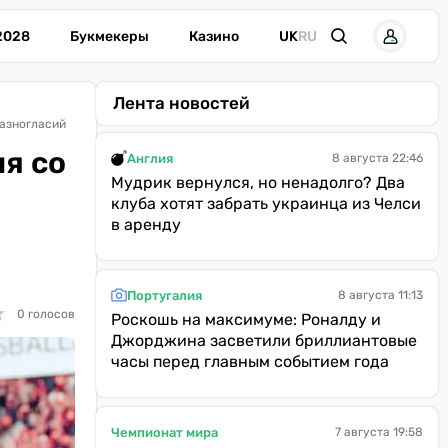
2028
Букмекеры
Казино
UK
RU
Лента новостей
разногласий
я со
Англия
8 августа 22:46
Мудрик вернулся, но ненадолго? Два
клуба хотят забрать украинца из Челси
в аренду
Португалия
8 августа 11:13
★
★
0 голосов
Роскошь на максимуме: Роналду и
Джорджина засветили бриллиантовые
часы перед главным событием года
Чемпионат мира
7 августа 19:58