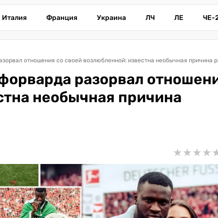
Италия
Франция
Украина
ЛЧ
ЛЕ
ЧЕ-
азорвал отношения со своей возлюбленной: известна необычная причина 
форварда разорвал отношени
стна необычная причина
★
★
★
★
★
★
★
★