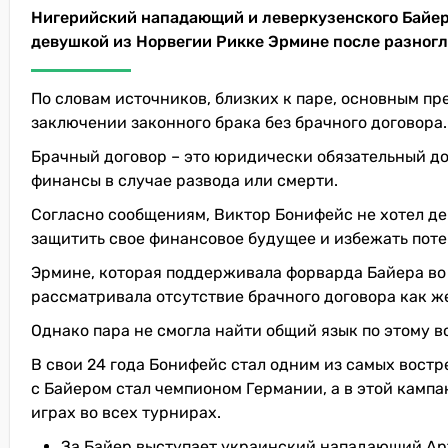
Нигерийский нападающий и леверкузенского Байер
девушкой из Норвегии Рикке Эрмине после разногл
По словам источников, близких к паре, основным п
заключении законного брака без брачного договора.
Брачный договор – это юридически обязательный до
финансы в случае развода или смерти.
Согласно сообщениям, Виктор Бонифейс не хотел де
защитить свое финансовое будущее и избежать пот
Эрмине, которая поддерживала форварда Байера во 
рассматривала отсутствие брачного договора как ж
Однако пара не смогла найти общий язык по этому в
В свои 24 года Бонифейс стал одним из самых вост
с Байером стал чемпионом Германии, а в этой кампан
играх во всех турнирах.
За Байер выступает украинский нападающий Арт