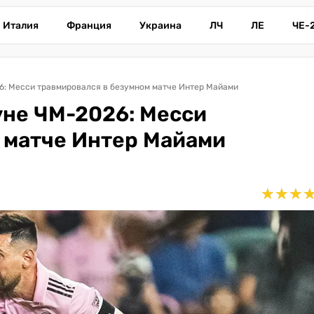
Италия
Франция
Украина
ЛЧ
ЛЕ
ЧЕ-
6: Месси травмировался в безумном матче Интер Майами
уне ЧМ-2026: Месси
 матче Интер Майами
★
★
★
★
★
★