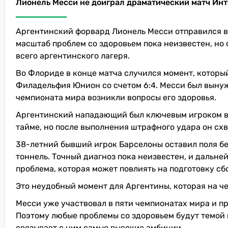
Лионель Месси не доиграл драматический матч Ин
Аргентинский форвард Лионель Месси отправился в
масштаб проблем со здоровьем пока неизвестен, но
всего аргентинского лагеря.
Во Флориде в конце матча случился момент, которы
Филадельфия Юнион со счетом 6:4. Месси был вынужд
чемпионата мира возникли вопросы его здоровья.
Аргентинский нападающий был ключевым игроком в м
тайме, но после выполнения штрафного удара он схв
38-летний бывший игрок Барселоны оставил поля бе
тоннель. Точный диагноз пока неизвестен, и дальне
проблема, которая может повлиять на подготовку с
Это неудобный момент для Аргентины, которая на ч
Месси уже участвовал в пяти чемпионатах мира и пр
Поэтому любые проблемы со здоровьем будут темой н
связывает с ним самые высокие амбиции.