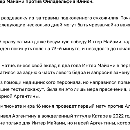
тер Майами против Филадельфия Юнион.
 раздевалку из-за травмы подколенного сухожилия. Точ
 следующие несколько дней могут быть чрезвычайно важ
й сразу затмил даже безумную победу Интер Майами на
ен покинуть поле на 73-й минуте, и незадолго до нача
атче, внеся свой вклад в два гола Интер Майами в пер
атился за заднюю часть левого бедра и запросил замену
з помощи медицинского персонала, но направился прям
йшие тесты покажут, была ли это лишь мера пресечения, 
борной Аргентины.
емпионате мира 16 июня проведет первый матч против А
ивел Аргентину в вожделенный титул в Катаре в 2022 го
е только для Интер Майами, но и всей Аргентины, кото