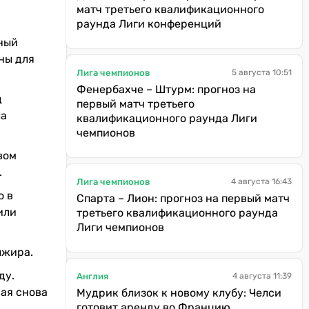
матч третьего квалификационного
раунда Лиги конференций
ный
ны для
Лига чемпионов
5 августа 10:51
Фенербахче – Штурм: прогноз на
д
первый матч третьего
ла
квалификационного раунда Лиги
чемпионов
вом
.
Лига чемпионов
4 августа 16:43
о в
Спарта – Лион: прогноз на первый матч
или
третьего квалификационного раунда
Лиги чемпионов
лжира.
ду.
Англия
4 августа 11:39
рая снова
Мудрик близок к новому клубу: Челси
готовит аренду во Францию