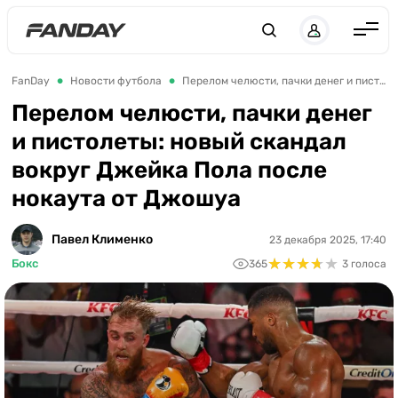
UK
RU
Англия
FanDay
Новости футбола
Перелом челюсти, пачки денег и пистолеты: новый скандал вокруг Джейка Пола после нокаута от Джошуа
Испания
Перелом челюсти, пачки денег
и пистолеты: новый скандал
Германия
вокруг Джейка Пола после
Италия
нокаута от Джошуа
Франция
Украина
Павел Клименко
23 декабря 2025, 17:40
★
★
★
★
★
★
★
★
★
★
Бокс
365
3 голоса
ЛЧ
ЛЕ
ЧЕ-2028
Букмекеры