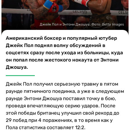
Казино
Джейк Пол и Энтони Джошуа. Фото: Getty Images
Американский боксер и популярный ютубер
Джейк Пол поднял волну обсуждений в
соцсетях сразу после ухода из больницы, куда
он попал после жестокого нокаута от Энтони
Джошуа.
Джейк Пол получил серьезную травму в пятом
раунде пятничного поединка, а уже в следующем
раунде Энтони Джошуа поставил точку в бою,
проведя впечатляющую серию ударов. После
этой победы британец улучшил свой рекорд до
29 побед при 4 поражениях, в то время как у
Пола статистика составляет 12:2.