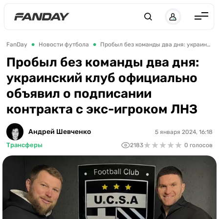
Англия
FanDay
Новости футбола
Пробыл без команды два дня: украинский клуб официально объявил о подписании контракта с экс-игроком ЛНЗ
Испания
Пробыл без команды два дня:
украинский клуб официально
Германия
объявил о подписании
Италия
контракта с экс-игроком ЛНЗ
Франция
Украина
Андрей Шевченко
5 января 2024, 16:18
★
★
★
★
★
★
★
★
★
★
Трансферы
2183
0 голосов
ЛЧ
ЛЕ
ЧЕ-2028
Букмекеры