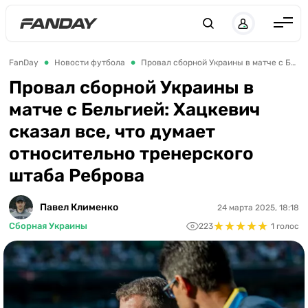
UK
RU
Англия
FanDay
Новости футбола
Провал сборной Украины в матче с Бельгией: Хацкевич сказал все, что думает относительно тренерского штаба Реброва
Испания
Провал сборной Украины в
матче с Бельгией: Хацкевич
Германия
сказал все, что думает
Италия
относительно тренерского
Франция
штаба Реброва
Украина
Павел Клименко
24 марта 2025, 18:18
ЛЧ
★
★
★
★
★
★
★
★
★
★
Сборная Украины
223
1 голос
ЛЕ
ЧЕ-2028
Букмекеры