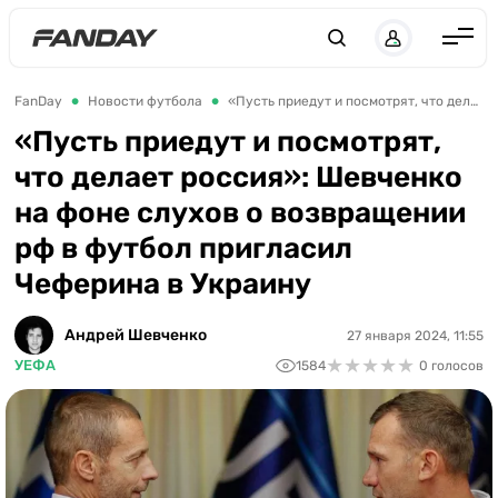
Англия
FanDay
Новости футбола
«Пусть приедут и посмотрят, что делает россия»: Шевченко на фоне слухов о возвращении рф в футбол пригласил Чеферина в Украину
Испания
«Пусть приедут и посмотрят,
что делает россия»: Шевченко
Германия
на фоне слухов о возвращении
Италия
рф в футбол пригласил
Франция
Чеферина в Украину
Украина
Андрей Шевченко
27 января 2024, 11:55
ЛЧ
★
★
★
★
★
★
★
★
★
★
УЕФА
1584
0 голосов
ЛЕ
ЧЕ-2028
Букмекеры