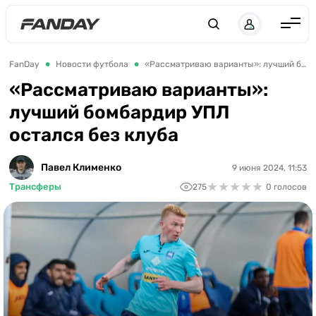
Англия
FanDay
Новости футбола
«Рассматриваю варианты»: лучший бомбардир УПЛ остался без клуба
Испания
«Рассматриваю варианты»:
лучший бомбардир УПЛ
Германия
остался без клуба
Италия
Франция
Павел Клименко
9 июня 2024, 11:53
★
★
★
★
★
★
★
★
★
★
Трансферы
275
0 голосов
Украина
ЛЧ
ЛЕ
ЧЕ-2028
Букмекеры