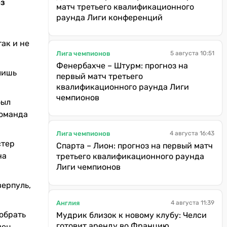
аз
матч третьего квалификационного
раунда Лиги конференций
ак и не
Лига чемпионов
5 августа 10:51
Фенербахче – Штурм: прогноз на
лишь
первый матч третьего
квалификационного раунда Лиги
чемпионов
был
команда
Лига чемпионов
4 августа 16:43
стер
Спарта – Лион: прогноз на первый матч
на
третьего квалификационного раунда
Лиги чемпионов
верпуль,
Англия
4 августа 11:39
тобрать
Мудрик близок к новому клубу: Челси
готовит аренду во Францию
нец,