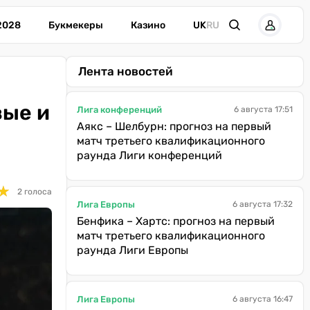
2028
Букмекеры
Казино
UK
RU
Лента новостей
вые и
Лига конференций
6 августа 17:51
Аякс – Шелбурн: прогноз на первый
матч третьего квалификационного
раунда Лиги конференций
★
★
2 голоса
Лига Европы
6 августа 17:32
Бенфика – Хартс: прогноз на первый
матч третьего квалификационного
раунда Лиги Европы
Лига Европы
6 августа 16:47