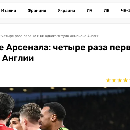
Италия
Франция
Украина
ЛЧ
ЛЕ
ЧЕ-
 четыре раза первые и ни одного титула чемпиона Англии
 Арсенала: четыре раза пер
а Англии
★
★
★
★
★
★
★
★