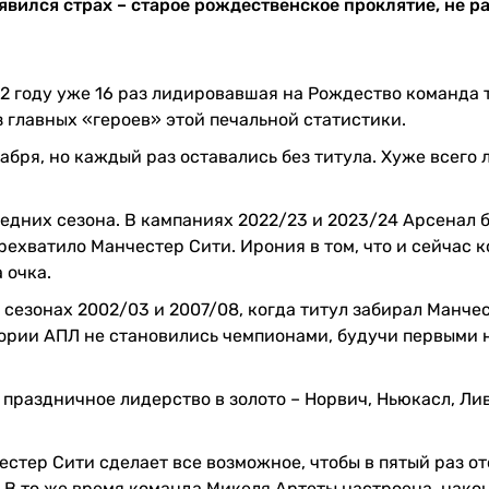
вился страх – старое рождественское проклятие, не р
2 году уже 16 раз лидировавшая на Рождество команда т
 главных «героев» этой печальной статистики.
бря, но каждый раз оставались без титула. Хуже всего 
едних сезона. В кампаниях 2022/23 и 2023/24 Арсенал 
рехватило Манчестер Сити. Ирония в том, что и сейчас 
 очка.
 сезонах 2002/03 и 2007/08, когда титул забирал Манче
тории АПЛ не становились чемпионами, будучи первыми 
 праздничное лидерство в золото – Норвич, Ньюкасл, Ли
естер Сити сделает все возможное, чтобы в пятый раз о
 В то же время команда Микеля Артеты настроена, нако