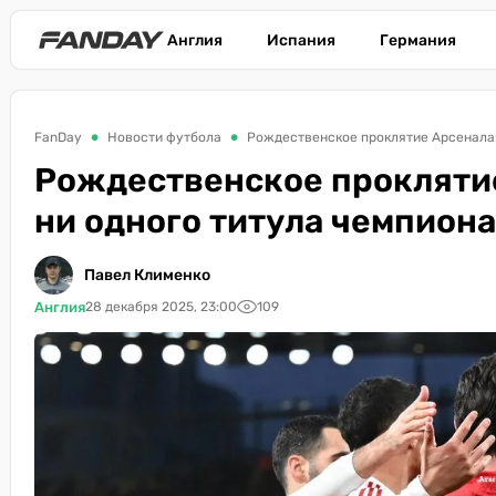
Англия
Испания
Германия
FanDay
Новости футбола
Рождественское проклятие Арсенала:
Рождественское проклятие
ни одного титула чемпион
Павел Клименко
Англия
28 декабря 2025, 23:00
109