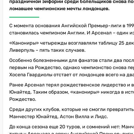
праздничной эйфории среди болельщиков снова поя
ломавшее чемпионские мечты лондонцев.
С момента основания Ангийской Премьер-лиги в 199
становилась чемпионом Англии. И Арсенал – один из
«Канониры» четырежды возглавляли таблицу 25 дека
Ливерпуль – пять таких случаев.
Особенно болезненными для фанатов стали два посл
первым на Рождество, однако чемпионство снова пе
Хосепа Гвардиолы отстает от лондонцев всего на два
Ранее Арсенал терял рождественское лидерство и в
Юнайтед. Таким образом, «канониры» никогда в ис
Рождество.
Среди других клубов, которые не смогли превратить
Манчестер Юнайтед, Астон Вилла и Лидс.
До конца сезона еще 20 туров, и сомнений нет: Манч
титул у Арсенала в эпоху Английской Премьер-лиги.