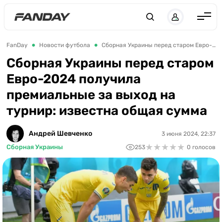
Англия
FanDay
Новости футбола
Сборная Украины перед старом Евро-2024 получила премиальные за выход на турнир: известна общая сумма
Испания
Сборная Украины перед старом
Евро-2024 получила
Германия
премиальные за выход на
Италия
турнир: известна общая сумма
Франция
Украина
Андрей Шевченко
3 июня 2024, 22:37
★
★
★
★
★
★
★
★
★
★
Сборная Украины
253
0 голосов
ЛЧ
ЛЕ
ЧЕ-2028
Букмекеры