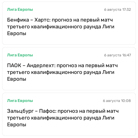
Лига Европы
6 августа 17:32
Бенфика – Хартс: прогноз на первый матч
третьего квалификационного раунда Лиги
Европы
Лига Европы
6 августа 16:47
ПАОК – Андерлехт: прогноз на первый матч
третьего квалификационного раунда Лиги
Европы
Лига Европы
6 августа 10:08
Зальцбург – Пафос: прогноз на первый матч
третьего квалификационного раунда Лиги
Европы