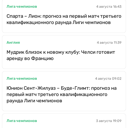
Лига чемпионов
4 августа 16:43
Спарта – Лион: прогноз на первый матч третьего
квалификационного раунда Лиги чемпионов
Англия
4 августа 11:39
Мудрик близок к новому клубу: Челси готовит
аренду во Францию
Лига чемпионов
4 августа 09:02
Юнион Сент-Жилуаз – Буде-Глимт: прогноз на
первый матч третьего квалификационного
раунда Лиги чемпионов
Лига чемпионов
3 августа 19:09