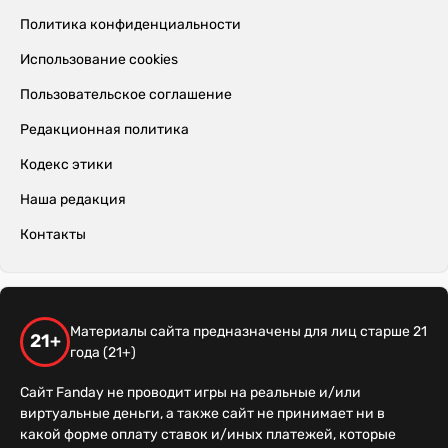
Политика конфиденциальности
Использование cookies
Пользовательское соглашение
Редакционная политика
Кодекс этики
Наша редакция
Контакты
Материалы сайта предназначены для лиц старше 21
21+
года (21+)
Сайт Fanday не проводит игры на реальные и/или
виртуальные деньги, а также сайт не принимает ни в
какой форме оплату ставок и/иных платежей, которые