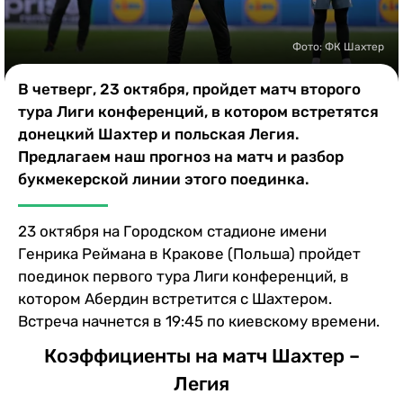
Казино
Фото: ФК Шахтер
В четверг, 23 октября, пройдет матч второго
тура Лиги конференций, в котором встретятся
донецкий Шахтер и польская Легия.
Предлагаем наш прогноз на матч и разбор
букмекерской линии этого поединка.
23 октября на Городском стадионе имени
Генрика Реймана в Кракове (Польша) пройдет
поединок первого тура Лиги конференций, в
котором Абердин встретится с Шахтером.
Встреча начнется в 19:45 по киевскому времени.
Коэффициенты на матч Шахтер –
Легия