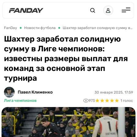
UK
RU
Англия
FanDay
Новости футбола
Шахтер заработал солидную сумму в Лиге чемпионов: известны размеры выплат для команд за основной этап турнира
Испания
Шахтер заработал солидную
сумму в Лиге чемпионов:
Германия
известны размеры выплат для
Италия
команд за основной этап
Франция
турнира
Украина
Павел Клименко
30 января 2025, 17:59
ЛЧ
★
★
★
★
★
★
★
★
★
★
Лига чемпионов
973
1 голос
ЛЕ
ЧЕ-2028
Букмекеры