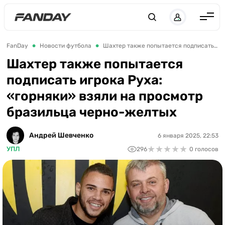
UK
RU
Англия
FanDay
Новости футбола
Шахтер также попытается подписать игрока Руха: «горняки» взяли на просмотр бразильца черно-желтых
Испания
Шахтер также попытается
подписать игрока Руха:
Германия
«горняки» взяли на просмотр
Италия
бразильца черно-желтых
Франция
Украина
Андрей Шевченко
6 января 2025, 22:53
★
★
★
★
★
★
★
★
★
★
УПЛ
296
0 голосов
ЛЧ
ЛЕ
ЧЕ-2028
Букмекеры