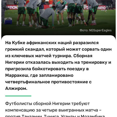
Казино
Фото: NGSuperEagles
На Кубке африканских наций разразился
громкий скандал, который может сорвать один
из ключевых матчей турнира. Сборная
Нигерии отказалась выходить на тренировку и
пригрозила бойкотировать поездку в
Марракеш, где запланировано
четвертьфинальное противостояние с
Алжиром.
Футболисты сборной Нигерии требуют
компенсацию за четыре выигранных матча –
против Танзании, Туниса, Уганды и Мозамбика.