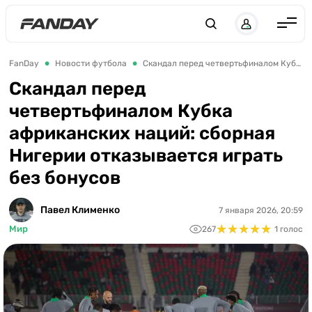
UK
RU
Англия
FanDay
Новости футбола
Скандал перед четвертьфиналом Кубка африканских наций: сборная Нигерии отказывается играть без бонусов
Испания
Скандал перед
четвертьфиналом Кубка
Германия
африканских наций: сборная
Италия
Нигерии отказывается играть
Франция
без бонусов
Украина
Павел Клименко
7 января 2026, 20:59
ЛЧ
★
★
★
★
★
★
★
★
★
★
Мир
267
1 голос
ЛЕ
ЧЕ-2028
Букмекеры