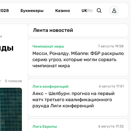
2028
Букмекеры
Казино
UK
RU
Лента новостей
м
нды
Чемпионат мира
7 августа 19:58
Месси, Роналду, Мбаппе: ФБР раскрыло
серию угроз, которые могли сорвать
чемпионат мира
★
★
0 голосов
Лига конференций
6 августа 17:51
Аякс – Шелбурн: прогноз на первый
матч третьего квалификационного
раунда Лиги конференций
Лига Европы
6 августа 17:32