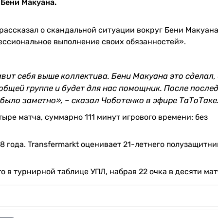
 Бени Макуана.
рассказал о скандальной ситуации вокруг Бени Макуана
фессиональное выполнение своих обязанностей».
авит себя выше коллектива. Бени Макуана это сделал, 
 общей группе и будет для нас помощник. После после
было заметно», – сказал Чоботенко в эфире ТаТоТаке
ыре матча, суммарно 111 минут игрового времени: без
 года. Transfermarkt оценивает 21-летнего полузащитник
 в турнирной таблице УПЛ, набрав 22 очка в десяти мат