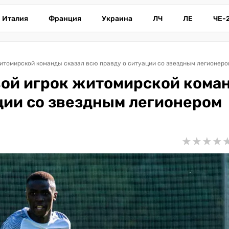
Италия
Франция
Украина
ЛЧ
ЛЕ
ЧЕ-
житомирской команды сказал всю правду о ситуации со звездным легионеро
вой игрок житомирской кома
ации со звездным легионером
★
★
★
★
★
★
★
★