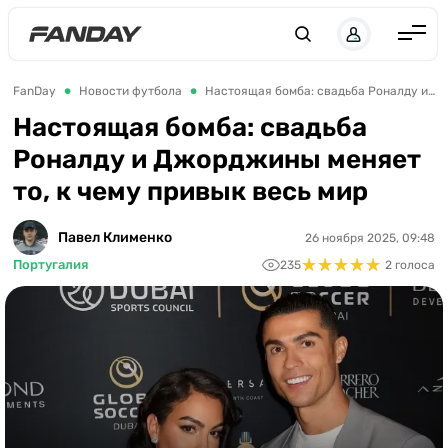
UK
RU
Англия
FanDay
Новости футбола
Настоящая бомба: свадьба Роналду и Джорджины меняет то, к чему привык весь мир
Испания
Настоящая бомба: свадьба
Роналду и Джорджины меняет
Германия
то, к чему привык весь мир
Италия
Франция
Павел Клименко
26 ноября 2025, 09:48
★
★
★
★
★
★
★
★
★
★
Португалия
235
2 голоса
Украина
ЛЧ
ЛЕ
ЧЕ-2028
Букмекеры