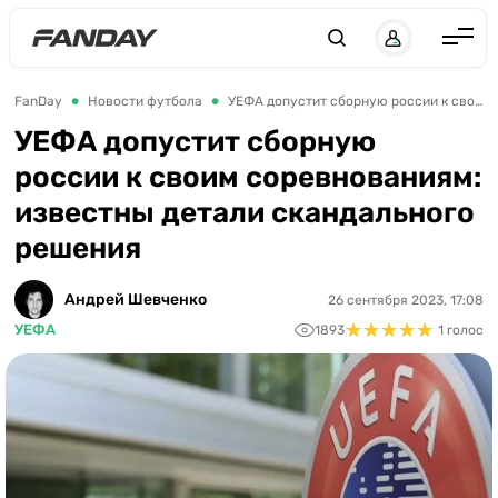
Англия
FanDay
Новости футбола
УЕФА допустит сборную россии к своим соревнованиям: известны детали скандального решения
Испания
УЕФА допустит сборную
россии к своим соревнованиям:
Германия
известны детали скандального
Италия
решения
Франция
Украина
Андрей Шевченко
26 сентября 2023, 17:08
★
★
★
★
★
★
★
★
★
★
УЕФА
1893
1 голос
ЛЧ
ЛЕ
ЧЕ-2028
Букмекеры