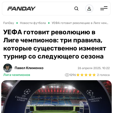
UK
RU
Англия
FanDay
Новости футбола
УЕФА готовит революцию в Лиге чемпионов: три правила, которые существенно изменят турнир со следующего сезона
Испания
УЕФА готовит революцию в
Лиге чемпионов: три правила,
Германия
которые существенно изменят
Италия
турнир со следующего сезона
Франция
Украина
Павел Клименко
26 апреля 2025, 10:22
★
★
★
★
★
★
★
★
★
★
Лига чемпионов
1296
2 голоса
ЛЧ
ЛЕ
ЧЕ-2028
Букмекеры