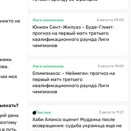
Лига чемпионов
4 августа 09:02
 никто не
Юнион Сент-Жилуаз – Буде-Глимт:
прогноз на первый матч третьего
квалификационного раунда Лиги
чемпионов
ниями.
ова.
Лига чемпионов
3 августа 19:09
Олимпиакос – Неймеген: прогноз на
вная моя
первый матч третьего
квалификационного раунда Лиги
чемпионов
выехать?
Англия
3 августа 11:27
щий день
Хаби Алонсо оценит Мудрика после
поэтому
возвращения: судьба украинца еще не
 в путь.