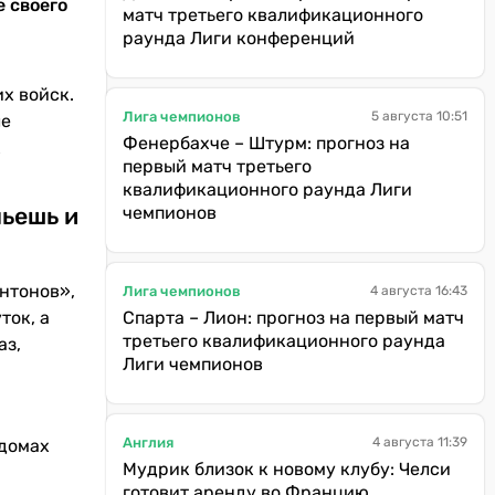
е своего
матч третьего квалификационного
раунда Лиги конференций
х войск.
Лига чемпионов
5 августа 10:51
ле
Фенербахче – Штурм: прогноз на
х
первый матч третьего
квалификационного раунда Лиги
пьешь и
чемпионов
Антонов»,
Лига чемпионов
4 августа 16:43
ток, а
Спарта – Лион: прогноз на первый матч
третьего квалификационного раунда
аз,
Лиги чемпионов
Англия
4 августа 11:39
 домах
Мудрик близок к новому клубу: Челси
готовит аренду во Францию