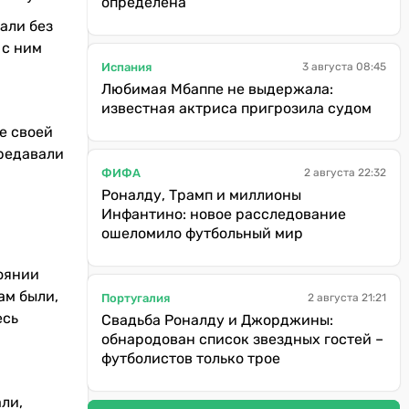
определена
али без
 с ним
Испания
3 августа 08:45
Любимая Мбаппе не выдержала:
известная актриса пригрозила судом
е своей
ередавали
ФИФА
2 августа 22:32
Роналду, Трамп и миллионы
Инфантино: новое расследование
ошеломило футбольный мир
оянии
ам были,
Португалия
2 августа 21:21
есь
Свадьба Роналду и Джорджины:
обнародован список звездных гостей –
футболистов только трое
али,