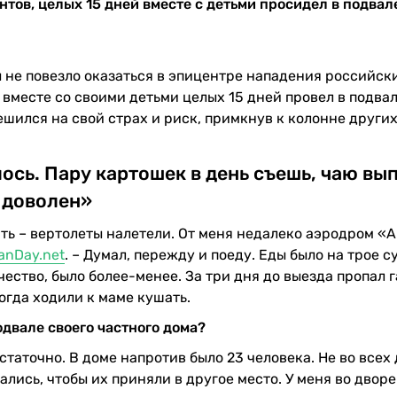
тов, целых 15 дней вместе с детьми просидел в подвал
ы не повезло оказаться в эпицентре нападения российски
вместе со своими детьми целых 15 дней провел в подва
ешился на свой страх и риск, примкнув к колонне други
лось. Пару картошек в день съешь, чаю вы
доволен»
ать – вертолеты налетели. От меня недалеко аэродром «
anDay.net
. – Думал, пережду и поеду. Еды было на трое су
ество, было более-менее. За три дня до выезда пропал г
ногда ходили к маме кушать.
одвале своего частного дома?
остаточно. В доме напротив было 23 человека. Не во всех
лись, чтобы их приняли в другое место. У меня во дворе