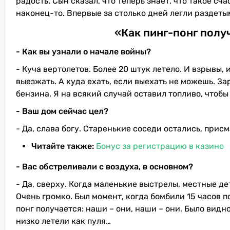
радость. Сын сказал, что теперь знает, что такое сча
наконец-то. Впервые за столько дней легли раздеты
«Как пинг-понг получ
- Как вы узнали о начале войны?
- Куча вертолетов. Более 20 штук летело. И взрывы, 
выезжать. А куда ехать, если выехать не можешь. З
бензина. Я на всякий случай оставил топливо, чтобы
- Ваш дом сейчас цел?
- Да, слава богу. Старенькие соседи остались, прис
Читайте также:
Бонус за регистрацию в казино
- Вас обстреливали с воздуха, в основном?
- Да, сверху. Когда маленькие выстрелы, местные де
Очень громко. Был момент, когда бомбили 15 часов п
понг получается: наши – они, наши – они. Было видно
низко летели как пуля…