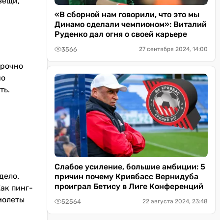
вещи,
«В сборной нам говорили, что это мы
Динамо сделали чемпионом»: Виталий
Руденко дал огня о своей карьере
3566
27 сентября 2024, 14:00
срочно
но
ть.
Слабое усиление, большие амбиции: 5
дело.
причин почему Кривбасс Вернидуба
проиграл Бетису в Лиге Конференций
Как пинг-
амолеты
52564
22 августа 2024, 23:48