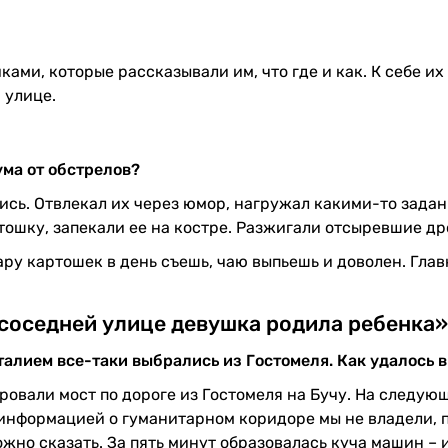
ами, которые рассказывали им, что где и как. К себе их
 улице.
ума от обстрелов?
ись. Отвлекал их через юмор, нагружал какими-то зада
ртошку, запекали ее на костре. Разжигали отсыревшие др
Пару картошек в день съешь, чаю выпьешь и доволен. Гла
 соседней улице девушка родила ребенка»
италием все-таки выбрались из Гостомеля. Как удалось 
ировали мост по дороге из Гостомеля на Бучу. На следую
 информацией о гуманитарном коридоре мы не владели, 
ожно сказать. За пять минут образовалась куча машин – и