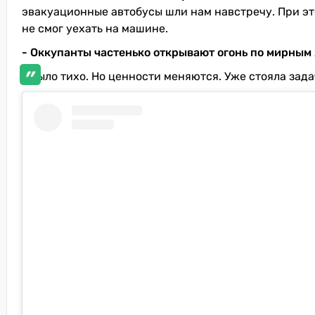
эвакуационные автобусы шли нам навстречу. При этом
не смог уехать на машине.
- Оккупанты частенько открывают огонь по мирным 
- Было тихо. Но ценности меняются. Уже стояла зада