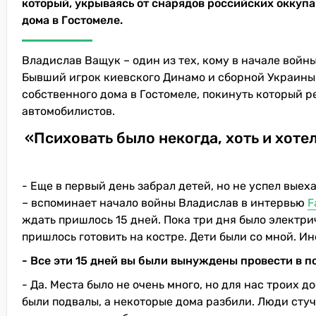
который, укрываясь от снарядов российских оккупан
дома в Гостомеле.
Владислав Ващук – один из тех, кому в начале войн
Бывший игрок киевского Динамо и сборной Украины 
собственного дома в Гостомеле, покинуть который р
автомобилистов.
«Психовать было некогда, хоть и хоте
- Еще в первый день забрал детей, но не успел выех
– вспоминает начало войны Владислав в интервью
F
ждать пришлось 15 дней. Пока три дня было электрич
пришлось готовить на костре. Дети были со мной. И
- Все эти 15 дней вы были вынуждены провести в п
- Да. Места было не очень много, но для нас троих д
были подвалы, а некоторые дома разбили. Люди стуча