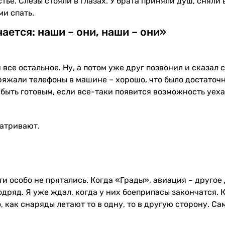
стье. Слезы стояли в глазах. У брата приняли душ, сняли 
ми спать.
ается: наши – они, наши – они»
и все остальное. Ну, а потом уже друг позвонил и сказал 
аряжали телефоны в машине – хорошо, что было достаточ
 быть готовым, если все-таки появится возможность уеха
матривают.
ти особо не прятались. Когда «Грады», авиация – другое 
одряд. Я уже ждал, когда у них боеприпасы закончатся. 
, как снаряды летают то в одну, то в другую сторону. С