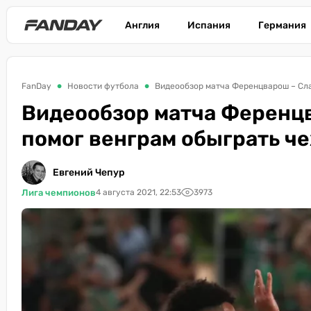
Англия
Испания
Германия
FanDay
Новости футбола
Видеообзор матча Ференцварош – Слав
Видеообзор матча Ференцва
помог венграм обыграть ч
Евгений Чепур
Лига чемпионов
4 августа 2021, 22:53
3973