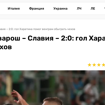
Италия
Франция
Украина
ЛЧ
ЛЕ
ия – 2:0: гол Харатина помог венграм обыграть чехов
рош – Славия – 2:0: гол Хар
ехов
★
★
★
★
★
★