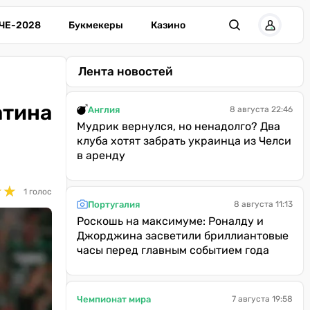
ЧЕ-2028
Букмекеры
Казино
Лента новостей
атина
Англия
8 августа 22:46
Мудрик вернулся, но ненадолго? Два
клуба хотят забрать украинца из Челси
в аренду
★
★
★
★
1 голос
Португалия
8 августа 11:13
Роскошь на максимуме: Роналду и
Джорджина засветили бриллиантовые
часы перед главным событием года
Чемпионат мира
7 августа 19:58