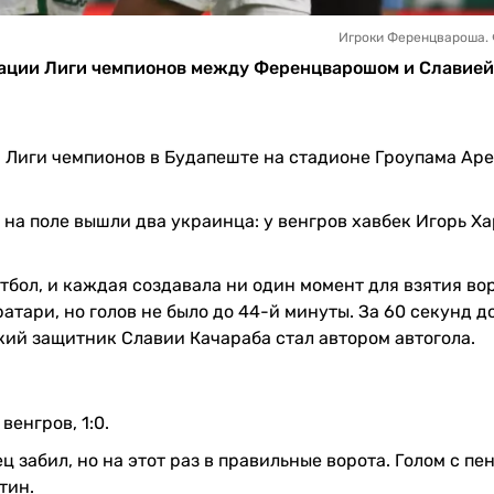
Игроки Ференцвароша. 
икации Лиги чемпионов между Ференцварошом и Славией
 Лиги чемпионов в Будапеште на стадионе Гроупама Ар
 на поле вышли два украинца: у венгров хавбек Игорь Ха
бол, и каждая создавала ни один момент для взятия вор
атари, но голов не было до 44-й минуты. За 60 секунд д
ий защитник Славии Качараба стал автором автогола.
енгров, 1:0.
 забил, но на этот раз в правильные ворота. Голом с пе
тин.