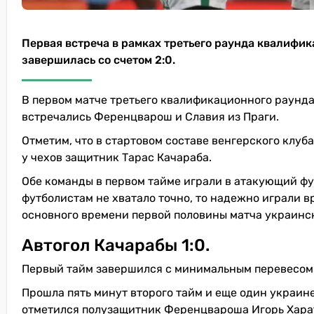
Первая встреча в рамках третьего раунда квалиф
завершилась со счетом 2:0.
В первом матче третьего квалификационного раунда
встречались Ференцварош и Славия из Праги.
Отметим, что в стартовом составе венгерского клуба
у чехов защитник Тарас Качараба.
Обе команды в первом тайме играли в атакующий фут
футболистам не хватало точно, то надежно играли вр
основного времени первой половины матча украинск
Автогол Качарабы 1:0.
Первый тайм завершился с минимальным перевесом в
Прошла пять минут второго тайм и еще один украинец
отметился полузащитник Ференцвароша Игорь Хара