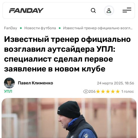
UK
RU
Англия
FanDay
Новости футбола
Известный тренер официально возглавил аутсайдера УПЛ: специалист сделал первое заявление в новом клубе
Испания
Известный тренер официально
возглавил аутсайдера УПЛ:
Германия
специалист сделал первое
Италия
заявление в новом клубе
Франция
Украина
Павел Клименко
24 марта 2025, 18:56
★
★
★
★
★
★
★
★
★
★
УПЛ
206
1 голос
ЛЧ
ЛЕ
ЧЕ-2028
Букмекеры