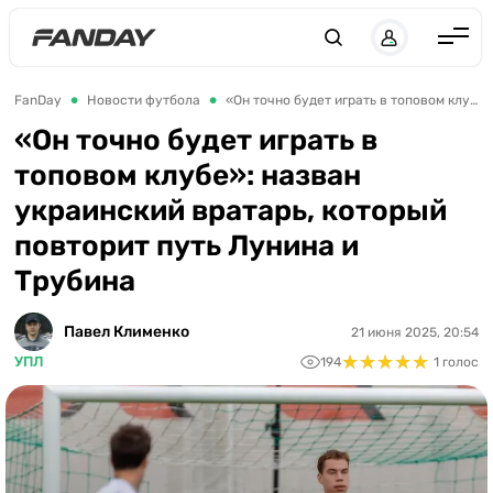
UK
RU
Англия
FanDay
Новости футбола
«Он точно будет играть в топовом клубе»: назван украинский вратарь, который повторит путь Лунина и Трубина
Испания
«Он точно будет играть в
топовом клубе»: назван
Германия
украинский вратарь, который
Италия
повторит путь Лунина и
Франция
Трубина
Украина
Павел Клименко
21 июня 2025, 20:54
ЛЧ
★
★
★
★
★
★
★
★
★
★
УПЛ
194
1 голос
ЛЕ
ЧЕ-2028
Букмекеры