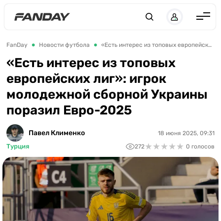
UK
RU
Англия
FanDay
Новости футбола
«Есть интерес из топовых европейских лиг»: игрок молодежной сборной Украины поразил Евро-2025
Испания
«Есть интерес из топовых
европейских лиг»: игрок
Германия
молодежной сборной Украины
Италия
поразил Евро-2025
Франция
Украина
Павел Клименко
18 июня 2025, 09:31
★
★
★
★
★
★
★
★
★
★
Турция
272
0 голосов
ЛЧ
ЛЕ
ЧЕ-2028
Букмекеры