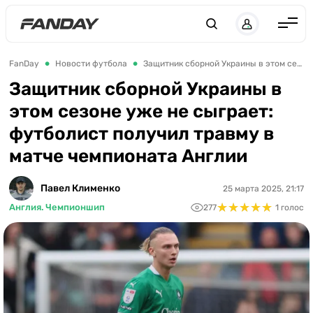
UK
RU
Англия
FanDay
Новости футбола
Защитник сборной Украины в этом сезоне уже не сыграет: футболист получил травму в матче чемпионата Англии
Испания
Защитник сборной Украины в
этом сезоне уже не сыграет:
Германия
футболист получил травму в
Италия
матче чемпионата Англии
Франция
Украина
Павел Клименко
25 марта 2025, 21:17
★
★
★
★
★
★
★
★
★
★
Англия. Чемпионшип
277
1 голос
ЛЧ
ЛЕ
ЧЕ-2028
Букмекеры