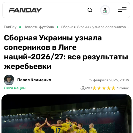
UK
RU
Англия
FanDay
Новости футбола
Сборная Украины узнала соперников в Лиге наций-2026/27: все результаты жеребьевки
Испания
Сборная Украины узнала
соперников в Лиге
Германия
наций-2026/27: все результаты
Италия
жеребьевки
Франция
Украина
Павел Клименко
12 февраля 2026, 20:39
★
★
★
★
★
★
★
★
★
★
Лига наций
207
1 голос
ЛЧ
ЛЕ
ЧЕ-2028
Букмекеры