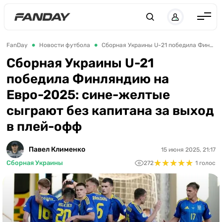
UK
RU
Англия
FanDay
Новости футбола
Сборная Украины U-21 победила Финляндию на Евро-2025: сине-желтые сыграют без капитана за выход в плей-офф
Испания
Сборная Украины U-21
победила Финляндию на
Германия
Евро-2025: сине-желтые
Италия
сыграют без капитана за выход
Франция
в плей-офф
Украина
Павел Клименко
15 июня 2025, 21:17
ЛЧ
★
★
★
★
★
★
★
★
★
★
Сборная Украины
272
1 голос
ЛЕ
ЧЕ-2028
Букмекеры