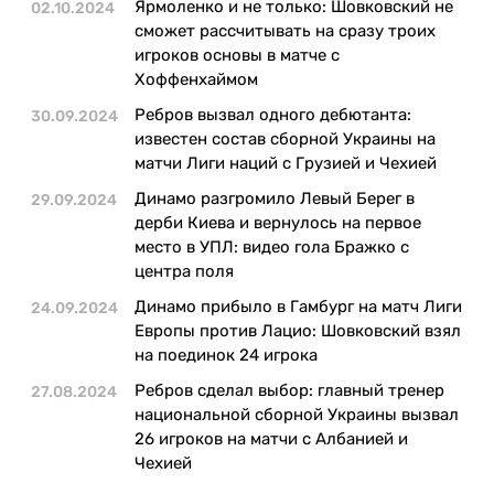
Ярмоленко и не только: Шовковский не
02.10.2024
сможет рассчитывать на сразу троих
игроков основы в матче с
Хоффенхаймом
Ребров вызвал одного дебютанта:
30.09.2024
известен состав сборной Украины на
матчи Лиги наций с Грузией и Чехией
Динамо разгромило Левый Берег в
29.09.2024
дерби Киева и вернулось на первое
место в УПЛ: видео гола Бражко с
центра поля
Динамо прибыло в Гамбург на матч Лиги
24.09.2024
Европы против Лацио: Шовковский взял
на поединок 24 игрока
Ребров сделал выбор: главный тренер
27.08.2024
национальной сборной Украины вызвал
26 игроков на матчи с Албанией и
Чехией