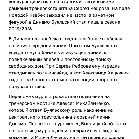
конкуренцией, но и со строгими тактическими
рамками тренерского штаба Сергея Реброва. На поле
молодой хавбек выходил не часто, а заметной
фигурой в Динамо Буяльский стал лишь в сезоне
2015/2016.
В Динамо для хавбека отводилась более глубокая
позиция в средней линии. При этом Буяльского
всегда тянуло ближе к атакующей линии, к
подключениям вперед и постоянному поиску
свободных зон. При Сергее Реброве ему изредка
отводилась роль инсайда, а вот Александр Хацкевич
видел футболиста только на позиции опорного
полузащитника.
Переломным для игрока стало появление на
тренерском мостике Алексея Михайличенко,
который отвел Буяльскому роль наконечника
центрального треугольника в средней линии
Динамо. После этого уроженец Винницкой области
по-настоящему расцвёл и превратился в лидера
команды, а Мирча Луческу на этой позиции сделал