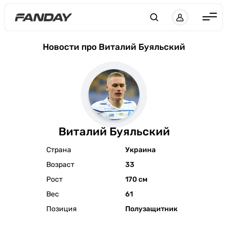
Англия
Новости про Виталий Буяльский
Испания
Германия
Италия
Франция
Виталий Буяльский
Украина
Страна
Украина
ЛЧ
Возраст
33
ЛЕ
Рост
170 см
ЧЕ-2028
Вес
61
Позиция
Полузащитник
Букмекеры