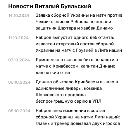
Казино
Новости Виталий Буяльский
Заявка сборной Украины на матч против
14.10.2024
Чехии: в список Реброва не попали
защитник Шахтера и хавбек Динамо
Ребров выпустит одного дебютанта:
11.10.2024
известен стартовый состав сборной
Украины на матч с Грузией в Лиге наций
Ярмоленко отказался бить пенальти в
07.10.2024
матче с Кривбассом: капитан Динамо
дал четкий ответ
Динамо обыграло Кривбасс и вышло в
06.10.2024
единоличные лидеры: команда
Шовковского продлила
беспроигрышную серию в УПЛ
Ребров внес изменения в состав
05.10.2024
сборной Украины на матчи Лиги наций:
главный тренер довызвал двух игроков