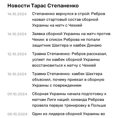
Казино
Новости Тарас Степаненко
Степаненко вернулся в строй: Ребров
14.10.2024
назвал стартовый состав сборной
Украины на матч с Чехией
Заявка сборной Украины на матч против
14.10.2024
Чехии: в список Реброва не попали
защитник Шахтера и хавбек Динамо
Травма Степаненко: Ребров рассказал,
12.10.2024
успеет ли хавбек сборной Украины
восстановиться к матчу с Чехией
Травма Степаненко: хавбек Шахтера
10.10.2024
объяснил, почему приехал в сборную
Украины с повреждением
Сборная Украины начала подготовку к
09.10.2024
матчам Лиги наций: команда Реброва
провела первую тренировку в Польше
Один из лидеров сборной Украины во
08.10.2024