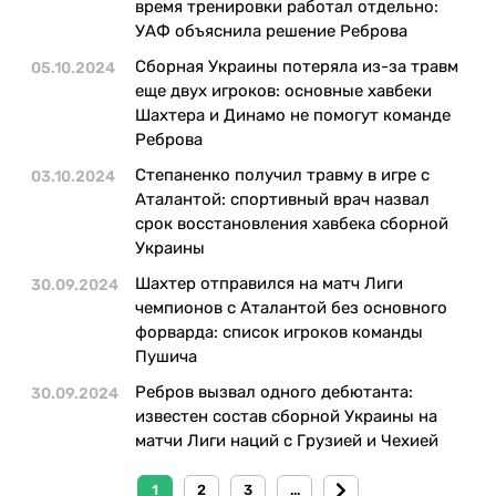
время тренировки работал отдельно:
УАФ объяснила решение Реброва
Сборная Украины потеряла из-за травм
05.10.2024
еще двух игроков: основные хавбеки
Шахтера и Динамо не помогут команде
Реброва
Степаненко получил травму в игре с
03.10.2024
Аталантой: спортивный врач назвал
срок восстановления хавбека сборной
Украины
Шахтер отправился на матч Лиги
30.09.2024
чемпионов с Аталантой без основного
форварда: список игроков команды
Пушича
Ребров вызвал одного дебютанта:
30.09.2024
известен состав сборной Украины на
матчи Лиги наций с Грузией и Чехией
1
2
3
...