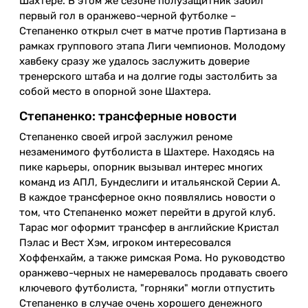
Шахтере. В этом же сезоне полузащитник забил
первый гол в оранжево-черной футболке –
Степаненко открыл счет в матче против Партизана в
рамках группового этапа Лиги чемпионов. Молодому
хавбеку сразу же удалось заслужить доверие
тренерского штаба и на долгие годы застолбить за
собой место в опорной зоне Шахтера.
Степаненко: трансферные новости
Степаненко своей игрой заслужил реноме
незаменимого футболиста в Шахтере. Находясь на
пике карьеры, опорник вызывал интерес многих
команд из АПЛ, Бундеслиги и итальянской Серии А.
В каждое трансферное окно появлялись новости о
том, что Степаненко может перейти в другой клуб.
Тарас мог оформит трансфер в английские Кристал
Пэлас и Вест Хэм, игроком интересовался
Хоффенхайм, а также римская Рома. Но руководство
оранжево-черных не намеревалось продавать своего
ключевого футболиста, "горняки" могли отпустить
Степаненко в случае очень хорошего денежного