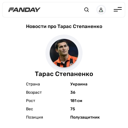
Англия
Новости про Тарас Степаненко
Испания
Германия
Италия
Франция
Тарас Степаненко
Украина
Страна
Украина
ЛЧ
Возраст
36
ЛЕ
Рост
181 см
ЧЕ-2028
Вес
75
Позиция
Полузащитник
Букмекеры