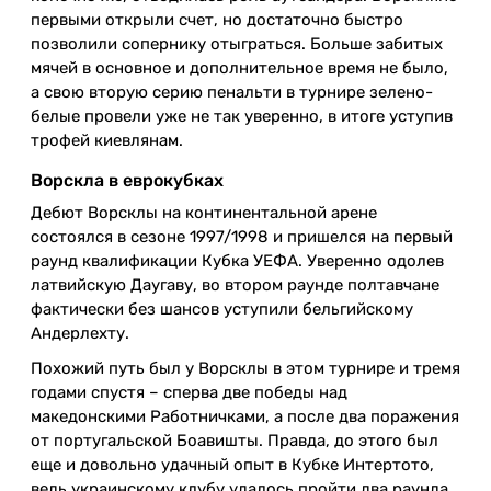
первыми открыли счет, но достаточно быстро
позволили сопернику отыграться. Больше забитых
мячей в основное и дополнительное время не было,
а свою вторую серию пенальти в турнире зелено-
белые провели уже не так уверенно, в итоге уступив
трофей киевлянам.
Ворскла в еврокубках
Дебют Ворсклы на континентальной арене
состоялся в сезоне 1997/1998 и пришелся на первый
раунд квалификации Кубка УЕФА. Уверенно одолев
латвийскую Даугаву, во втором раунде полтавчане
фактически без шансов уступили бельгийскому
Андерлехту.
Похожий путь был у Ворсклы в этом турнире и тремя
годами спустя – сперва две победы над
македонскими Работничками, а после два поражения
от португальской Боавишты. Правда, до этого был
еще и довольно удачный опыт в Кубке Интертото,
ведь украинскому клубу удалось пройти два раунда,