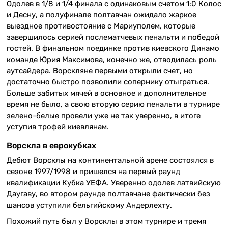
Одолев в 1/8 и 1/4 финала с одинаковым счетом 1:0 Колос
и Десну, а полуфинале полтавчан ожидало жаркое
выездное противостояние с Мариуполем, которые
завершилось серией послематчевых пенальти и победой
гостей. В финальном поединке против киевского Динамо
команде Юрия Максимова, конечно же, отводилась роль
аутсайдера. Ворскляне первыми открыли счет, но
достаточно быстро позволили сопернику отыграться.
Больше забитых мячей в основное и дополнительное
время не было, а свою вторую серию пенальти в турнире
зелено-белые провели уже не так уверенно, в итоге
уступив трофей киевлянам.
Ворскла в еврокубках
Дебют Ворсклы на континентальной арене состоялся в
сезоне 1997/1998 и пришелся на первый раунд
квалификации Кубка УЕФА. Уверенно одолев латвийскую
Даугаву, во втором раунде полтавчане фактически без
шансов уступили бельгийскому Андерлехту.
Похожий путь был у Ворсклы в этом турнире и тремя