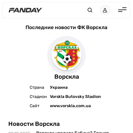
Англия
Последние новости ФК Ворскла
Испания
Германия
Италия
Франция
Ворскла
Украина
Страна
Украина
ЛЧ
Стадион
Vorskla Butovsky Stadion
ЛЕ
Сайт
www.vorskla.com.ua
ЧЕ-2028
Новости Ворскла
Букмекеры
Ворскла уволила Бабича? Тренер