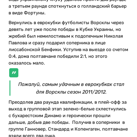
а третьем раунде споткнуться о голландский барьер
в виде Фортуны.
Вернулись в еврокубки футболисты Ворсклы через
девять лет уже после победы в Кубке Украины, но
жребий был немилостивым к подопечным Николая
Павлова и сразу подарил соперника в лице
лиссабонской Бенфики. Уступив на выезде со счетом
0:4, дома полтавчане победили 2:1, но этого
оказалось мало.
Пожалуй, самым удачным в еврокубках стал
для Ворсклы сезон 2011/2012.
Преодолев два раунда квалификации, в плей-офф за
выход в групповой этап зелено-белые схлестнулись
с бухарестским Динамо и героически прошли
дальше, добыв две победы. Получив в соперники в
группе Ганновер, Стандард и Копенгаген, полтавчане
взяли всего два очка.