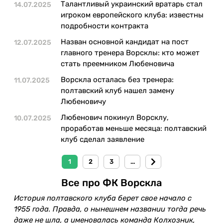
Талантливый украинский вратарь стал
14.07.2025
игроком европейского клуба: известны
подробности контракта
Назван основной кандидат на пост
12.07.2025
главного тренера Ворсклы: кто может
стать преемником Любеновича
Ворскла осталась без тренера:
11.07.2025
полтавский клуб нашел замену
Любеновичу
Любенович покинул Ворсклу,
10.07.2025
проработав меньше месяца: полтавский
клуб сделал заявление
1
2
3
...
Все про ФК Ворскла
История полтавского клуба берет свое начало с
1955 года. Правда, о нынешнем названии тогда речь
даже не шла, а именовалась команда Колхозник,