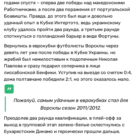
годами спустя – сперва две победы над македонскими
Работничками, а после два поражения от португальской
Боавишты. Правда, до этого был еще и довольно
удачный опыт в Кубке Интертото, ведь украинскому
клубу удалось пройти два раунда, а третьем раунде
споткнуться о голландский барьер в виде Фортуны.
Вернулись в еврокубки футболисты Ворсклы через
девять лет уже после победы в Кубке Украины, но
жребий был немилостивым к подопечным Николая
Павлова и сразу подарил соперника в лице
лиссабонской Бенфики. Уступив на выезде со счетом 0:4,
дома полтавчане победили 2:1, но этого оказалось мало.
Пожалуй, самым удачным в еврокубках стал для
Ворсклы сезон 2011/2012.
Преодолев два раунда квалификации, в плей-офф за
выход в групповой этап зелено-белые схлестнулись с
бухарестским Динамо и героически прошли дальше,