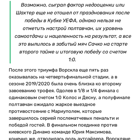
Возможно, сыграл фактор недооценки или
Шахтер еще не отошел от празднования после
победы в Кубке УЕФА, однако нельзя не
отметить настрой полтавчан, их уровень
самоотдачи и нацеленность на результат, а все
это вылилось в забитый мяч Сачко на старте
второго тайме и итоговую победу со счетом
1:0.
После этого триумфа Ворскла еще пять раз
оказывалась на четвертьфинальной стадии, а в
сезоне 2019/2020 была очень близка ко второму
завоеванию трофея. Одолев в 1/8 и 1/4 финала с
одинаковым счетом 1:0 Колос и Десну, а полуфинале
полтавчан ожидало жаркое выездное
противостояние с Мариуполем, которые
завершилось серией послематчевых пенальти и
победой гостей. В финальном поединке против
киевского Динамо команде Юрия Максимова,
конечно же, отводилась роль аутсайдера. Ворскляне