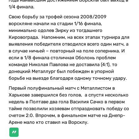
года наивысшим достижением Ворсклы был выход в
1/4 финала.
Свою борьбу за трофей сезона 2008/2009
ворскляне начали на стадии 1/16 финала,
минимально одолев Зирку из тогдашнего
Кировограда. Напомним, на всех этапах турнира для
выявления победителя отводился всего один матч, а
в случае ничьей – повторный на поле соперника. И
если в 1/8 финала столичная Оболонь проблем
команде Николая Павлова не доставила (4:1), то
донецкий Металлург был побежден в упорной
борьбе на выезде благодаря одному точному удару.
Первый полуфинальный матч с Металлистом в
Харькове завершился без голов, а спустя несколько
недель в Полтаве два гола Василия Сачко в первом
тайме позволили хозяевам отпраздновать победу со
счетом 2:0. Впрочем, в финальном матче на Днепр-
Арене мало кто ставил на Ворсклу.