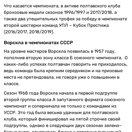
Что касается чемпионата, в активе полтавского клуба
бронзовые медали сезонов 1996/1997 и 2017/2018, а
также два утешительных трофея за победу в чемпионате
второй шестерки команд УПЛ – Кубок Престижа
(2016/2017, 2018/2019).
Ворскла в чемпионатах СССР
На уровне мастеров Ворскла появилась в 1957 году,
пополнив вторую зону класса Б союзного чемпионата. О
каких-либо успехах полтавчан говорить не приходилось,
ведь команда была крепким середняком и на призовые
места не претендовала, не говоря уже о повышении в
классе.
Сезон 1968 года Ворскла начала в первой подгруппе
второй группы класса А запутанного формата союзного
чемпионат и соперничала не только с командами из
УССР. Это год была весьма удачным для полтавского
клуба, который финишировал на пятой строчке своей
подгруппы, однако в следующих двух сезонах зелено-
белые вновь опустились ближе к середине турнирной