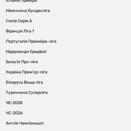
Іспанія Прімера
Німеччина Бундесліга
Італія Серія А
Франція Ліга 1
Португалія Прімейра-ліга
Нідерланди Ередівізі
Бельгія Про-ліга
Україна Прем'єр-ліга
Білорусь Вища ліга
Туреччина Суперліга
ЧЕ-2028
ЧС-2026
Англія Чемпіоншип