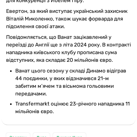
для конкуренції з Йоелем Піру.
Евертон, за який виступає український захисник
Віталій Миколенко, також шукає форварда для
підсилення своєї атаки.
Повідомляється, що Ванат зацікавлений у
переїзді до Англії ще з літа 2024 року. В контракті
нападника київського клубу прописана сума
відступних, яка складає 20 мільйонів євро.
Ванат цього сезону у складі Динамо відіграв
44 поєдинки, у яких відзначився 21-м
забитим м’ячем та вісьмома гольовими
передачами.
Transfermarkt оцінює 23-річного нападника 11
мільйонів євро.