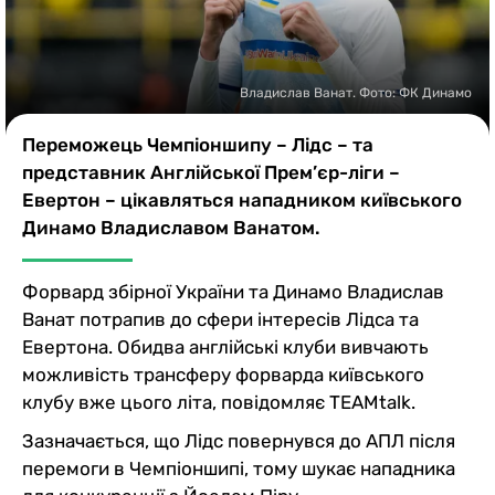
Казино
Владислав Ванат. Фото: ФК Динамо
Переможець Чемпіоншипу – Лідс – та
представник Англійської Прем’єр-ліги –
Евертон – цікавляться нападником київського
Динамо Владиславом Ванатом.
Форвард збірної України та Динамо Владислав
Ванат потрапив до сфери інтересів Лідса та
Евертона. Обидва англійські клуби вивчають
можливість трансферу форварда київського
клубу вже цього літа, повідомляє TEAMtalk.
Зазначається, що Лідс повернувся до АПЛ після
перемоги в Чемпіоншипі, тому шукає нападника