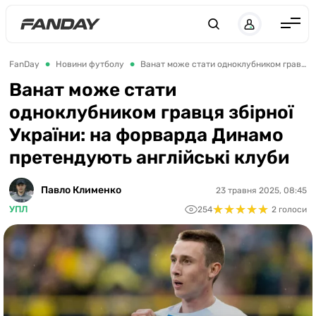
UK
RU
Англія
FanDay
Новини футболу
Ванат може стати одноклубником гравця збірної України: на форварда Динамо претендують англійські клуби
Іспанія
Ванат може стати
одноклубником гравця збірної
Німеччина
України: на форварда Динамо
Італія
претендують англійські клуби
Франція
Україна
Павло Клименко
23 травня 2025, 08:45
★
★
★
★
★
★
★
★
★
★
УПЛ
254
2 голоси
ЛЧ
ЛЕ
ЧЕ-2028
Букмекери