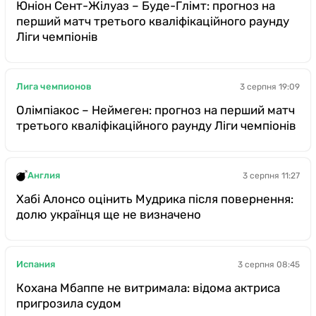
Юніон Сент-Жілуаз – Буде-Глімт: прогноз на
перший матч третього кваліфікаційного раунду
Ліги чемпіонів
Лига чемпионов
3 серпня 19:09
Олімпіакос – Неймеген: прогноз на перший матч
третього кваліфікаційного раунду Ліги чемпіонів
Англия
3 серпня 11:27
Хабі Алонсо оцінить Мудрика після повернення:
долю українця ще не визначено
Испания
3 серпня 08:45
Кохана Мбаппе не витримала: відома актриса
пригрозила судом