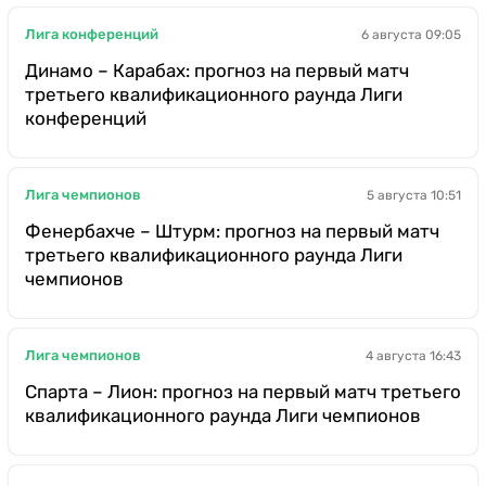
Лига конференций
6 августа 09:05
Динамо – Карабах: прогноз на первый матч
третьего квалификационного раунда Лиги
конференций
Лига чемпионов
5 августа 10:51
Фенербахче – Штурм: прогноз на первый матч
третьего квалификационного раунда Лиги
чемпионов
Лига чемпионов
4 августа 16:43
Спарта – Лион: прогноз на первый матч третьего
квалификационного раунда Лиги чемпионов