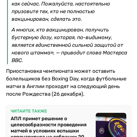
как сейчас. Пожалуйста, настоятельно
призовите тех, кто не полностью
вакцинирован, сделать это.
А многих, кто вакцинирован, получить
бустерную дозу, которая, по-видимому,
является единственной сильной защитой от
нового штамма», — приводит слова Мастерса
BBC.
Приостановка чемпионата может оставить
болельщиков без Boxing Day, когда футбольные
матчи в Англии проходят на следующий день
после Рождества (26 декабря).
ЧИТАЙТЕ ТАКЖЕ
АПЛ примет решение о
целесообразности проведения
матчей в условиях вспышки
коронавируса на собрании 20