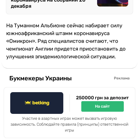
декабря
На Туманном Альбионе сейчас набирает силу
южноафриканский штамм коронавируса
«Омикрон». Ряд специалистов считают, что
чемпионат Англии придется приостановить до
улучшения эпидемиологической ситуации.
Букмекеры Украины
Реклама
250000 грн за депозит
На сайт
Участие в азартных играх может вызвать игровую
зависимость. Соблюдайте правила (принципы) ответственной
игры