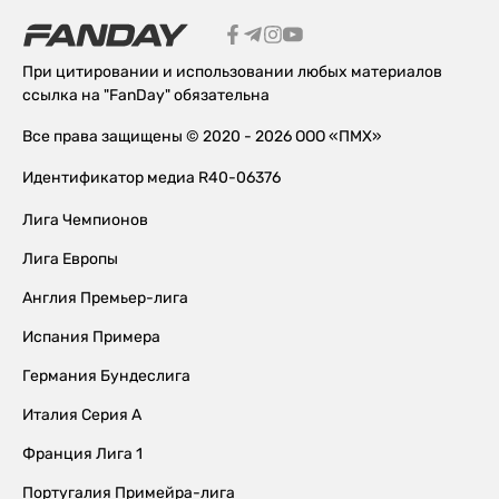
При цитировании и использовании любых материалов
ссылка на "FanDay" обязательна
Все права защищены © 2020 - 2026 ООО «ПМХ»
Идентификатор медиа R40-06376
Лига Чемпионов
Лига Европы
Англия Премьер-лига
Испания Примера
Германия Бундеслига
Италия Серия А
Франция Лига 1
Португалия Примейра-лига