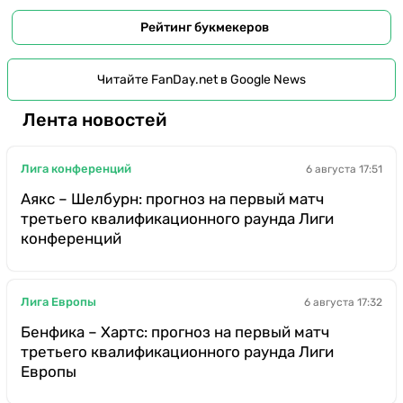
Рейтинг букмекеров
Читайте FanDay.net в Google News
Лента новостей
Лига конференций
6 августа 17:51
Аякс – Шелбурн: прогноз на первый матч
третьего квалификационного раунда Лиги
конференций
Лига Европы
6 августа 17:32
Бенфика – Хартс: прогноз на первый матч
третьего квалификационного раунда Лиги
Европы