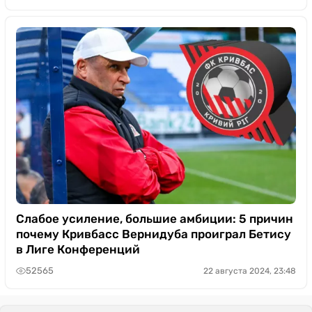
Слабое усиление, большие амбиции: 5 причин
почему Кривбасс Вернидуба проиграл Бетису
в Лиге Конференций
52565
22 августа 2024, 23:48