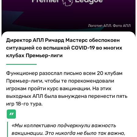
Казино
Логотип АПЛ. Фото АПЛ
Директор АПЛ Ричард Мастерс обеспокоен
ситуацией со вспышкой СOVID-19 во многих
клубах Премьер-лиги
Функционер разослал письмо всем 20 клубам
Премьер-лиги, чтобы те порекомендовали
игрокам пройти курс вакцинации. На этих
выходных АПЛ была вынуждена перенести пять
игр 18-го тура.
«Мы коллективно подчеркнули важность
вакцинации. Это никогда не было так важно,