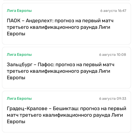
Лига Европы
6 августа 16:47
ПАОК – Андерлехт: прогноз на первый матч
третьего квалификационного раунда Лиги
Европы
Лига Европы
6 августа 10:08
Зальцбург – Пафос: прогноз на первый матч
третьего квалификационного раунда Лиги
Европы
Лига Европы
6 августа 09:33
Градец-Кралове – Бешикташ: прогноз на первый
матч третьего квалификационного раунда Лиги
Европы