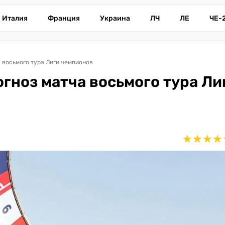
Италия
Франция
Украина
ЛЧ
ЛЕ
ЧЕ-
а восьмого тура Лиги чемпионов
огноз матча восьмого тура Ли
★
★
★
★
★
★
★
★