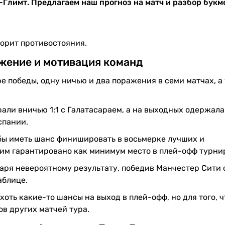
-Глимт. Предлагаем наш прогноз на матч и разбор бук
ворит противостояния.
жение и мотивация команд
е победы, одну ничью и два поражения в семи матчах, а 
али вничью 1:1 с Галатасараем, а на выходных одержала
спании.
бы иметь шанс финишировать в восьмерке лучших и
 им гарантировано как минимум место в плей-офф турни
аря невероятному результату, победив Манчестер Сити 
аблице.
оть какие-то шансы на выход в плей-офф, но для того, 
ов других матчей тура.