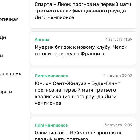
Спарта – Лион: прогноз на первый матч
третьего квалификационного раунда
Лиги чемпионов
ргичная
 Ди
Англия
4 августа 11:39
Мудрик близок к новому клубу: Челси
готовит аренду во Францию
ли
олее двух
Лига чемпионов
4 августа 09:02
Юнион Сент-Жилуаз – Буде-Глимт:
прогноз на первый матч третьего
ара в
квалификационного раунда Лиги
чемпионов
Лига чемпионов
3 августа 19:09
Олимпиакос – Неймеген: прогноз на
первый матч третьего