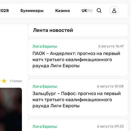
2028
Букмекеры
Казино
UK
RU
Лента новостей
Лига Европы
6 августа 16:47
ПАОК – Андерлехт: прогноз на первый
матч третьего квалификационного
раунда Лиги Европы
★
★
★
★
1 голос
Лига Европы
6 августа 10:08
Зальцбург – Пафос: прогноз на первый
матч третьего квалификационного
раунда Лиги Европы
Лига Европы
6 августа 09:33