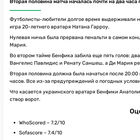
Вторая половина матча началась почти на два часа
Футболисты-любители долгое время выдерживали на
игра 20-летнего вратаря Натана Гарроу.
Нулевая ничья была прервана пенальти в самом конц
Мария.
Во втором тайме Бенфика забила еще пять голов: дв
Вангелис Павлидис и Ренату Саншеш, а Ди Мария ре
Вторая половина должна была начаться после 20:00 
часов. Все из-за предупреждений о погодных услови
Что касается украинского вратаря Бенфики Анатолия 
створ ворот.
Оц
WhoScored – 7.2/10
Sofascore – 7.4/10