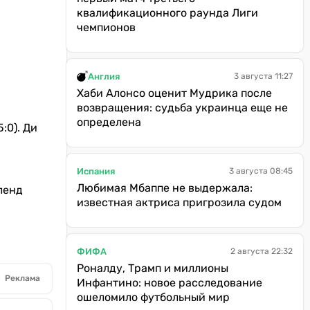
квалификационного раунда Лиги
чемпионов
Англия
3 августа 11:27
Хаби Алонсо оценит Мудрика после
возвращения: судьба украинца еще не
определена
5:0). Ди
Испания
3 августа 08:45
Любимая Мбаппе не выдержала:
ленд
известная актриса пригрозила судом
ФИФА
2 августа 22:32
Роналду, Трамп и миллионы
Реклама
Инфантино: новое расследование
ошеломило футбольный мир