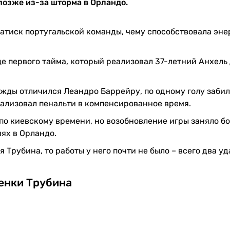
 позже из-за шторма в Орландо.
тиск португальской команды, чему способствовала эне
е первого тайма, который реализовал 37-летний Анхель
ажды отличился Леандро Баррейру, по одному голу заби
ализовал пенальти в компенсированное время.
по киевскому времени, но возобновление игры заняло б
ях в Орландо.
Трубина, то работы у него почти не было – всего два уд
енки Трубина