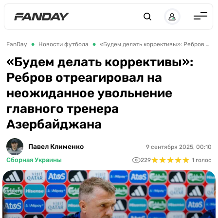
UK
RU
Англия
FanDay
Новости футбола
«Будем делать коррективы»: Ребров отреагировал на неожиданное увольнение главного тренера Азербайджана
Испания
«Будем делать коррективы»:
Ребров отреагировал на
Германия
неожиданное увольнение
Италия
главного тренера
Франция
Азербайджана
Украина
Павел Клименко
9 сентября 2025, 00:10
ЛЧ
★
★
★
★
★
★
★
★
★
★
Сборная Украины
229
1 голос
ЛЕ
ЧЕ-2028
Букмекеры