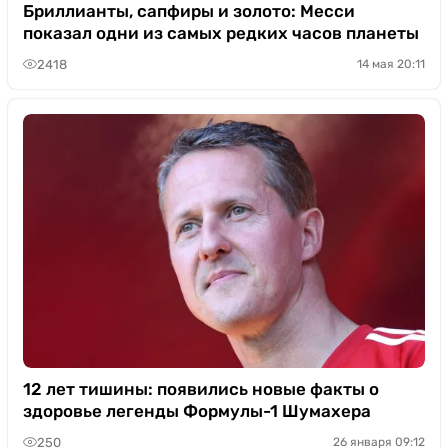
Казино
Бриллианты, сапфиры и золото: Месси
показал одни из самых редких часов планеты
2418
14 мая 20:11
12 лет тишины: появились новые факты о
здоровье легенды Формулы-1 Шумахера
250
26 января 09:12