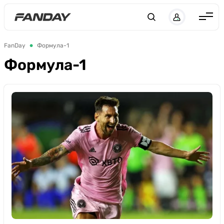
UK
RU
Англия
FanDay
Формула-1
Испания
Формула-1
Германия
Италия
Франция
Украина
ЛЧ
ЛЕ
ЧЕ-2028
Букмекеры