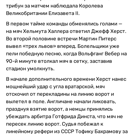
трибун за матчем наблюдала Королева
Великобритании Елизавета II.
В первом тайме команды обменялись голами —
на мяч Хельмута Халлера ответил Джефф Херст.
Во второй половине встречи Мартин Питерс
вывел «трех львов» вперед. Болельщики уже
пели победную песню, когда Вольфганг Вебер на
90-й минуте втолкал мяч в сетку, заставив
стадион умолкнуть.
В начале дополнительного времени Херст нанес
мощнейший удар с угла вратарской, мяч
отскочил от перекладины на линию ворот и
вылетел в поле. Англичане начали ликовать,
празднуя взятие ворот, а немцы принялись
убеждать арбитра Готфрида Динста, что мяч не
пересек линию ворот. Судья побежал к
линейному рефери из СССР Тофику Бахрамову за