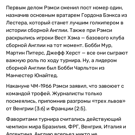
Первым делом Рэмси сменил пост номер один,
назначив основным вратарем Гордона Бэнкса из
Лестера, который станет лучшим голкипером в
истории сборной Англии. Также при Рэмси
раскрылись игроки Вест Хэма — базового клуба
сборной Англии на тот момент. Бобби Мур,
Мартин Питерс, Джефф Херст — все они сыграют
важную роль по ходу турнира. Ну, а лидером
сборной Англии был Бобби Чарльтон из
Манчестер Юнайтед.
Накануне ЧМ-1966 Рэмси заявил, что завоюет с
командой трофей. Журналисты только
посмеялись, припомнив разгромы «трех львов»
от Венгрии (3:6) и Франции (2:5).
Фаворитами турнира считались действующий
чемпион мира Бразилия, ФРГ, Венгрия, Италия и
Аргентина. Англию всерьез никто не