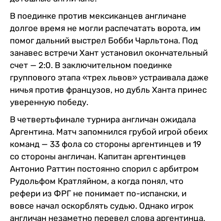
В поединке против мексиканцев англичане
долгое время не могли распечатать ворота, им
помог дальний выстрел Бобби Чарльтона. Под
занавес встречи Хант установил окончательный
счет — 2:0. В заключительном поединке
группового этапа «трех львов» устраивала даже
ничья против французов, но дубль Ханта принес
уверенную победу.
В четвертьфинале турнира англичан ожидала
Аргентина. Матч запомнился грубой игрой обеих
команд — 33 фола со стороны аргентинцев и 19
со стороны англичан. Капитан аргентинцев
Антонио Раттин постоянно спорил с арбитром
Рудольфом Кратляйном, а когда понял, что
рефери из ФРГ не понимает по-испански, и
вовсе начал оскорблять судью. Однако игрок
англичан незаметно перевел слова аргентинца,