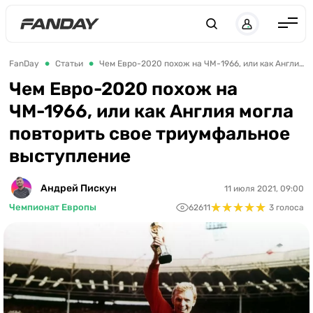
Англия
FanDay
Статьи
Чем Евро-2020 похож на ЧМ-1966, или как Англия могла повторить свое триумфальное выступление
Испания
Чем Евро-2020 похож на
ЧМ-1966, или как Англия могла
Германия
повторить свое триумфальное
Италия
выступление
Франция
Украина
Андрей Пискун
11 июля 2021, 09:00
★
★
★
★
★
★
★
★
★
★
Чемпионат Европы
62611
3 голоса
ЛЧ
ЛЕ
ЧЕ-2028
Букмекеры