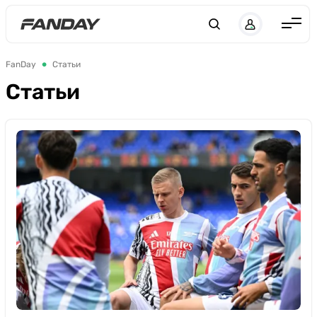
UK
RU
Англия
FanDay
Статьи
Испания
Статьи
Германия
Италия
Франция
Украина
ЛЧ
ЛЕ
ЧЕ-2028
Букмекеры