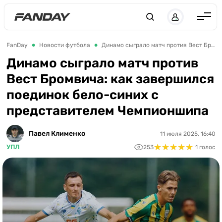
UK
RU
Англия
FanDay
Новости футбола
Динамо сыграло матч против Вест Бромвича: как завершился поединок бело-синих с представителем Чемпионшипа
Испания
Динамо сыграло матч против
Вест Бромвича: как завершился
Германия
поединок бело-синих с
Италия
представителем Чемпионшипа
Франция
Украина
Павел Клименко
11 июля 2025, 16:40
★
★
★
★
★
★
★
★
★
★
УПЛ
253
1 голос
ЛЧ
ЛЕ
ЧЕ-2028
Букмекеры