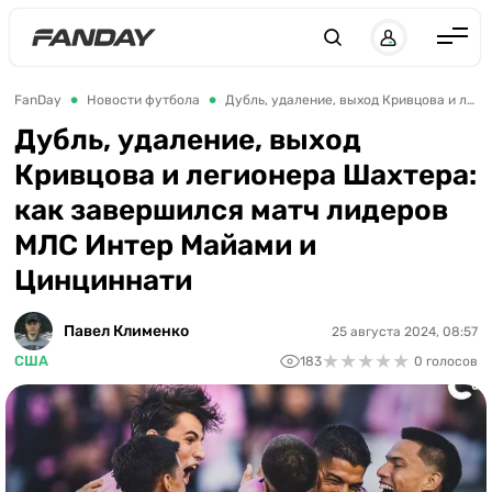
Англия
FanDay
Новости футбола
Дубль, удаление, выход Кривцова и легионера Шахтера: как завершился матч лидеров МЛС Интер Майами и Цинциннати
Испания
Дубль, удаление, выход
Кривцова и легионера Шахтера:
Германия
как завершился матч лидеров
Италия
МЛС Интер Майами и
Франция
Цинциннати
Украина
Павел Клименко
25 августа 2024, 08:57
ЛЧ
★
★
★
★
★
★
★
★
★
★
США
183
0 голосов
ЛЕ
ЧЕ-2028
Букмекеры