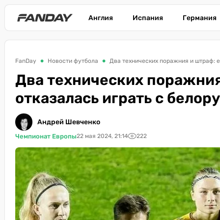
Англия
Испания
Германия
FanDay
Новости футбола
Два технических поражния и штраф: е
Два технических поражния
отказалась играть с белор
Андрей Шевченко
Чемпионат Европы
22 мая 2024, 21:14
222