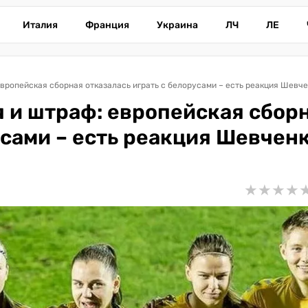
Италия
Франция
Украина
ЛЧ
ЛЕ
вропейская сборная отказалась играть с белорусами – есть реакция Шевч
 и штраф: европейская сбор
усами – есть реакция Шевчен
★
★
★
★
★
★
★
★