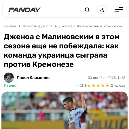
UK
RU
Англия
FanDay
Новости футбола
Дженоа с Малиновским в этом сезоне еще не побеждала: как команда украинца сыграла против Кремонезе
Испания
Дженоа с Малиновским в этом
сезоне еще не побеждала: как
Германия
команда украинца сыграла
Италия
против Кремонезе
Франция
Украина
Павел Клименко
30 октября 2025, 11:43
★
★
★
★
★
★
★
★
★
★
Италия
215
2 голоса
ЛЧ
ЛЕ
ЧЕ-2028
Букмекеры