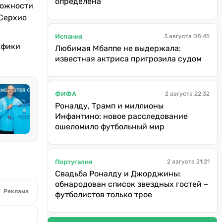
определена
сложности
 Серхио
Испания
3 августа 08:45
нфики
Любимая Мбаппе не выдержала:
известная актриса пригрозила судом
ФИФА
2 августа 22:32
Роналду, Трамп и миллионы
Инфантино: новое расследование
ошеломило футбольный мир
Португалия
2 августа 21:21
Свадьба Роналду и Джорджины:
обнародован список звездных гостей –
Реклама
футболистов только трое