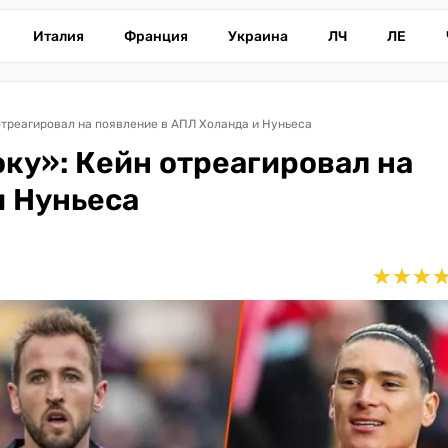
Италия
Франция
Украина
ЛЧ
ЛЕ
 отреагировал на появление в АПЛ Холанда и Нуньеса
оку»: Кейн отреагировал на
и Нуньеса
★
★
★
★
★
★