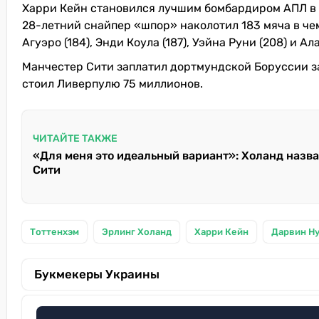
Харри Кейн становился лучшим бомбардиром АПЛ в 201
28-летний снайпер «шпор» наколотил 183 мяча в чем
Агуэро (184), Энди Коула (187), Уэйна Руни (208) и А
Манчестер Сити заплатил дортмундской Боруссии з
стоил Ливерпулю 75 миллионов.
ЧИТАЙТЕ ТАКЖЕ
«Для меня это идеальный вариант»: Холанд назва
Сити
Тоттенхэм
Эрлинг Холанд
Харри Кейн
Дарвин Н
Букмекеры Украины