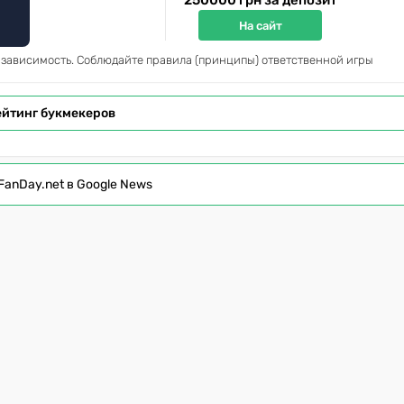
250000 грн за депозит
На сайт
 зависимость. Соблюдайте правила (принципы) ответственной игры
ейтинг букмекеров
FanDay.net в Google News