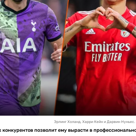
Эрлинг Холанд, Харри Кейн и Дарвин Нуньес. 
х конкурентов позволит ему вырасти в профессиональн