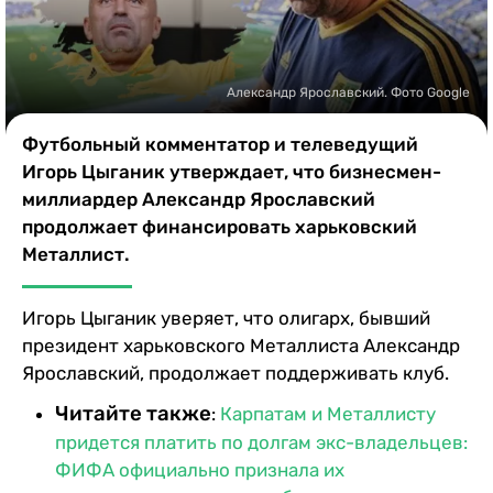
Казино
Александр Ярославский. Фото Google
Футбольный комментатор и телеведущий
Игорь Цыганик утверждает, что бизнесмен-
миллиардер Александр Ярославский
продолжает финансировать харьковский
Металлист.
Игорь Цыганик уверяет, что олигарх, бывший
президент харьковского Металлиста Александр
Ярославский, продолжает поддерживать клуб.
Читайте также
:
Карпатам и Металлисту
придется платить по долгам экс-владельцев:
ФИФА официально признала их