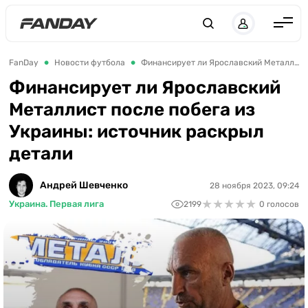
Англия
FanDay
Новости футбола
Финансирует ли Ярославский Металлист после побега из Украины: источник раскрыл детали
Испания
Финансирует ли Ярославский
Металлист после побега из
Германия
Украины: источник раскрыл
Италия
детали
Франция
Украина
Андрей Шевченко
28 ноября 2023, 09:24
★
★
★
★
★
★
★
★
★
★
Украина. Первая лига
2199
0 голосов
ЛЧ
ЛЕ
ЧЕ-2028
Букмекеры