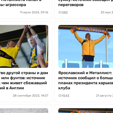
ны-агрессора
переговоров
382
11 июля 2024, 09:16
20 мая 2
во другой страны и дом
Ярославский и Металлист:
 млн фунтов: источник
источник сообщил о больш
, чем живет сбежавший
планах президента харько
ий в Англии
клуба
1543
28 сентября 2023, 14:07
21 августа 