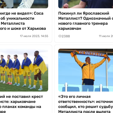
нигде не видел»: Соса
Покинул ли Ярославский
 об уникальности
Металлист? Однозначный 
 Металлиста
нового главного тренера
ого и шоке от Харькова
харьковчан
2388
17 июля 2023, 14:55
11 июля 2
ий не поставил крест
«Это его личная
исте: харьковчане
ответственность»: источни
о планах команды на
сообщил, кто решит судьб
оре
Металлиста после вылета