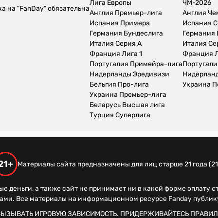
Лига Европы
ЧМ-2026
а на "FanDay" обязательна
Англия Премьер-лига
Англия Ч
Испания Примера
Испания С
Германия Бундеслига
Германия 
Италия Серия А
Италия Се
Франция Лига 1
Франция Л
Португалия Примейра-лига
Португали
Нидерланды Эредивизи
Нидерлан
Бельгия Про-лига
Украина П
Украина Премьер-лига
Беларусь Высшая лига
Турция Суперлига
21+
Материалы сайта предназначены для лиц старше 21 года (21
ые деньги, а также сайт не принимает ни в какой форме оплату 
рами. Все материалы на информационном ресурсе Fanday публи
ВЫЗЫВАТЬ ИГРОВУЮ ЗАВИСИМОСТЬ. ПРИДЕРЖИВАЙТЕСЬ ПРАВИЛ