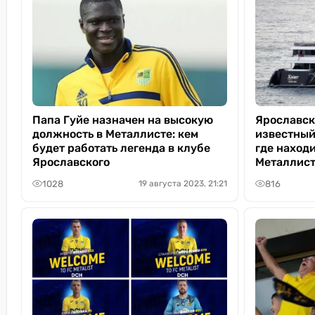
Папа Гуйе назначен на высокую
Ярославски
должность в Металлисте: кем
известный
будет работать легенда в клубе
где наход
Ярославского
Металлис
1028
816
19 августа 2023, 21:21