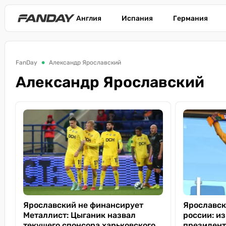
Англия
Испания
Германия
FanDay
Александр Ярославский
Александр Ярославский
Ярославский не финансирует
Ярославск
Металлист: Цыганик назвал
россии: из
текущего спонсора харьковского
президент