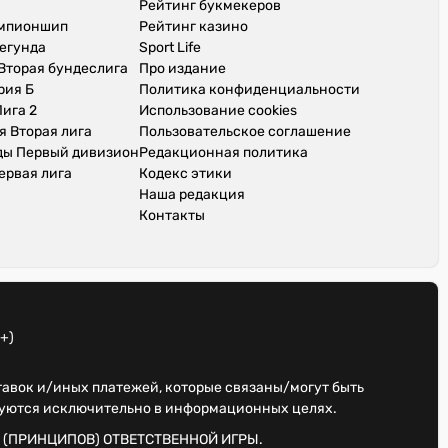
Рейтинг букмекеров
емпионшип
Рейтинг казино
егунда
Sport Life
Вторая бундеслига
Про издание
рия Б
Политика конфиденциальности
ига 2
Использование cookies
я Вторая лига
Пользовательское соглашение
ды Первый дивизион
Редакционная политика
ервая лига
Кодекс этики
Наша редакция
Контакты
+)
ставок и/иных платежей, которые связаны/могут быть
куются исключительно в информационных целях.
 (ПРИНЦИПОВ) ОТВЕТСТВЕННОЙ ИГРЫ.