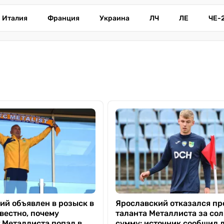
Италия
Франция
Украина
ЛЧ
ЛЕ
ЧЕ-
ий объявлен в розыск в
Ярославский отказался пр
вестно, почему
таланта Металлиста за со
 Металлиста попал в
сумму: источник сообщил 