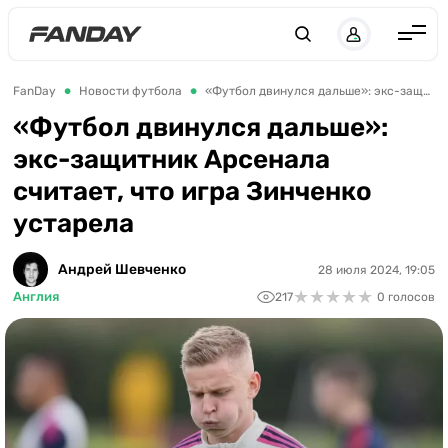
Англия
FanDay
Новости футбола
«Футбол двинулся дальше»: экс-защитник Арсенала считает, что игра Зинченко устарела
Испания
«Футбол двинулся дальше»:
экс-защитник Арсенала
Германия
считает, что игра Зинченко
Италия
устарела
Франция
Украина
Андрей Шевченко
28 июля 2024, 19:05
★
★
★
★
★
★
★
★
★
★
Англия
217
0 голосов
ЛЧ
ЛЕ
ЧЕ-2028
Букмекеры