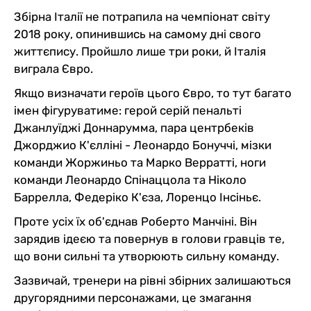
Збірна Італії не потрапила на чемпіонат світу
2018 року, опинившись на самому дні свого
життєпису. Пройшло лише три роки, й Італія
виграла Євро.
Якщо визначати героїв цього Євро, то тут багато
імен фігуруватиме: герой серій пенальті
Джанлуїджі Доннарумма, пара центрбеків
Джорджио К'єлліні - Леонардо Бонуччі, мізки
команди Жоржиньо та Марко Верратті, ноги
команди Леонардо Спінаццола та Ніколо
Баррелла, Федеріко К'єза, Лоренцо Інсіньє.
Проте усіх їх об'єднав Роберто Манчіні. Він
зарядив ідеєю та повернув в голови гравців те,
що вони сильні та утворюють сильну команду.
Зазвичай, тренери на рівні збірних залишаються
другорядними персонажами, це змагання