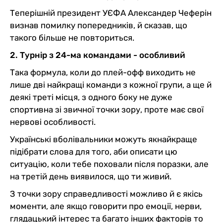
Теперішній президент УЄФА Александер Чеферін
визнав помилку попередників, й сказав, що
такого більше не повториться.
2. Турнір з 24-ма командами - особливий
Така формула, коли до плей-офф виходить не
лише дві найкращі команди з кожної групи, а ще й
деякі треті місця, з одного боку не дуже
спортивна зі звичної точки зору, проте має свої
нервові особливості.
Українські вболівальники можуть якнайкраще
підібрати слова для того, аби описати цю
ситуацію, коли тебе поховали після поразки, але
на третій день виявилося, що ти живий.
З точки зору справедливості можливо й є якісь
моменти, але якщо говорити про емоції, нерви,
глядацький інтерес та багато інших факторів то