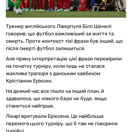
Тренер англійського Ліверпуля Білл Шенклі
говорив, що футбол важливіший за життя та
смерть. Проте контекст тієї фрази був інший, що
після смерті футбол залишиться.
Але пряму інтерпретацію цієї фрази перевірили
на початку турніру, коли ледь не сталася
жахлива трагедія з данським хавбеком
Крістіаном Еріксен.
На деякий час все пішло на інший план, й
здавалося, що ніякого Євро не буде, якщо
станеться найгірше.
Лікарі врятували Еріксена. Це найбільша
перемога цього турніру, що б там не говорили
італійці.