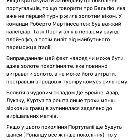
Якщо критикувати за невдачу це покоління
португальців, то що говорити про Бельгію, яка
вже не перший турнір жила золотим віком. У
команди Роберто Мартінеса теж був важкий
календар. Та ж Португалія в першому раунді
плей-офф, а потім виліт від майбутнього
переможця Італії.
Виправданням цей факт навряд чи може бути,
адже золоте покоління те, яке повинно
вигравати золото, а не може його виграти,
програвши впродовж турніру комусь сильному.
Бельгія з чудовим складом Де Брейне, Азар,
Лукаку, Куртуа та решта лише трохи менш
зіркових гравців зупинилася задалеко до
вирішальних матчів.
Якщо у цього покоління Португалії ще будуть
шанси (Роналду все ж інше покоління), то у