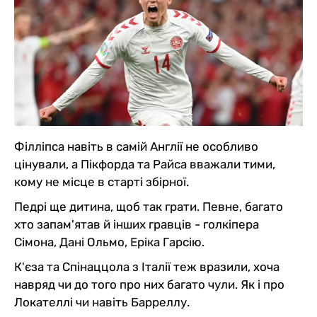
Філліпса навіть в самій Англії не особливо
цінували, а Пікфорда та Райса вважали тими,
кому не місце в старті збірної.
Педрі ще дитина, щоб так грати. Певне, багато
хто запам'ятав й інших гравців - голкіпера
Сімона, Дані Ольмо, Еріка Гарсію.
К'єза та Спінаццола з Італії теж вразили, хоча
навряд чи до того про них багато чули. Як і про
Локателлі чи навіть Барреллу.