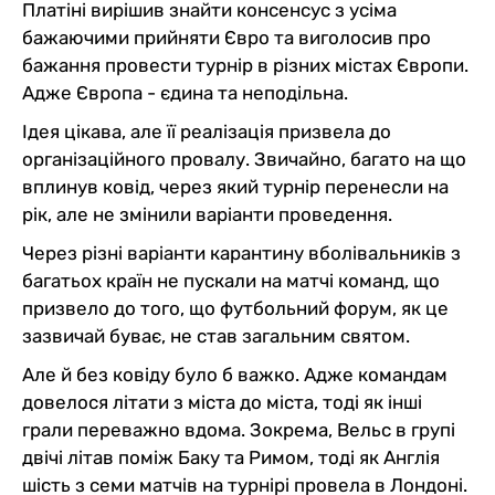
Платіні вирішив знайти консенсус з усіма
бажаючими прийняти Євро та виголосив про
бажання провести турнір в різних містах Європи.
Адже Європа - єдина та неподільна.
Ідея цікава, але її реалізація призвела до
організаційного провалу. Звичайно, багато на що
вплинув ковід, через який турнір перенесли на
рік, але не змінили варіанти проведення.
Через різні варіанти карантину вболівальників з
багатьох країн не пускали на матчі команд, що
призвело до того, що футбольний форум, як це
зазвичай буває, не став загальним святом.
Але й без ковіду було б важко. Адже командам
довелося літати з міста до міста, тоді як інші
грали переважно вдома. Зокрема, Вельс в групі
двічі літав поміж Баку та Римом, тоді як Англія
шість з семи матчів на турнірі провела в Лондоні.