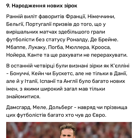
9. Народження нових зірок
Ранній виліт фаворитів Франції, Німеччини,
Бельгії, Португалії призвів до того, що у
вирішальних матчах здебільшого грали
футболісти без статусу Роналду, Де Брейне.
Мбаппе, Лукаку, Погба, Мюллера, Крооса,
Нойера, Канте та ще рахувати не перерахувати.
В останній четвірці були визнані зірки як К’єлліні
- Бонуччі, Кейн чи Бускетс, але не тільки в Данії,
але й у Італії, Іспанії та Англії було багато нових
імен, з якими широкий загал мав тільки
знайомитися.
Дамсгард, Меле, Дольберг - навряд чи прізвища
цих футболістів багато хто чув до Євро.