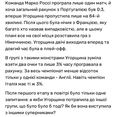
Команда Марко Россі програла лише один матч, й
хоча загальний рахунок з Португалією був 0:3,
вперше Угорщина пропустила лише на 84-й
хвилині. Після цього була нічия з Францією, яку
багато хто назвав випадковістю, але в цьому
плані все на свої місця розставила гра з
Німеччиною. Угорщина двічі виходила вперед та
довгий час була в плей-офф.
В групі з такими монстрами Угорщина зуміла
взяти два очки та лише 3% часу програвала в
рахунку. За весь чемпіонат менше відсоток
тільки у однієї команди - Англії. Навіть чемпіон
Італія має ті ж 3%.
Після першого етапу в повітрі було тільки одне
запитання: а якби Угорщина потрапила до іншої
групи, що було було б тоді? Як би вона виступила
з іншими суперниками?