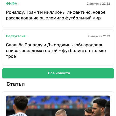
ФИФА
2 августа 22:32
Роналду, Трамп и миллионы Инфантино: новое
расследование ошеломило футбольный мир
Португалия
2 августа 21:21
Свадьба Роналду и Джорджины: обнародован
список звездных гостей – футболистов только
трое
Все новости
Статьи