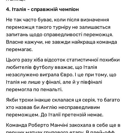
4. Італія - справжній чемпіон
Не так часто буває, коли після визначення
переможця такого турніру не залишається
запитань щодо справедливості переможця.
Власне кажучи, не завжди найкраща команда
перемагає.
Цього разу хіба відсоток статистичної похибки
любителів футболу вважає, що Італія
незаслужено виграла Євро. І це при тому, що
Італія не лише у фіналі, але й у півфіналі
перемогла по пенальті.
Якби трохи інакше склалася ця серія, то багато
хто назвав би Англію несправедливим
переможцем. До Італії претензій немає.
Команда Роберто Манчіні закохала в себе ще в
перших матчах групового етапу. В плей-офф