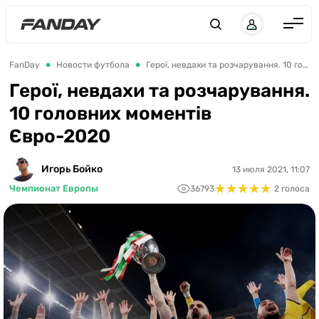
Англия
FanDay
Новости футбола
Герої, невдахи та розчарування. 10 головних моментів Євро-2020
Испания
Герої, невдахи та розчарування.
10 головних моментів
Германия
Євро-2020
Италия
Франция
Игорь Бойко
13 июля 2021, 11:07
★
★
★
★
★
★
★
★
★
★
Чемпионат Европы
36793
2 голоса
Украина
ЛЧ
ЛЕ
ЧЕ-2028
Букмекеры