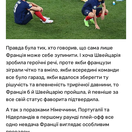
Правда була тих, хто говорив, що сама лише
Франція може себе зупинити. І хоча Швейцарія
зробила героїчні речі, проте якби французи
зіграли чітко та вміло, якби всередині команди
все було гаразд, якби вдалося зберегти ту
рішучість та впевненість трирічної давнини, то
Франція б й Швейцарію пройшла, й певніше за
все свій статус фаворита підтвердила.
А так з поразками Німеччини, Португалії та
Нідерландів в першому раунді плей-офф все
одно невдача Франції виглядає особливим
провалом.